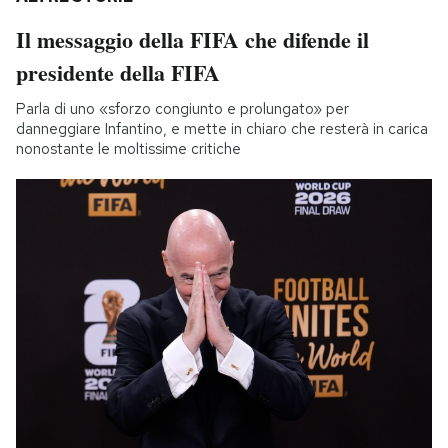
Il messaggio della FIFA che difende il
presidente della FIFA
Parla di uno «sforzo congiunto e prolungato» per
danneggiare Infantino, e mette in chiaro che resterà in carica
nonostante le moltissime critiche