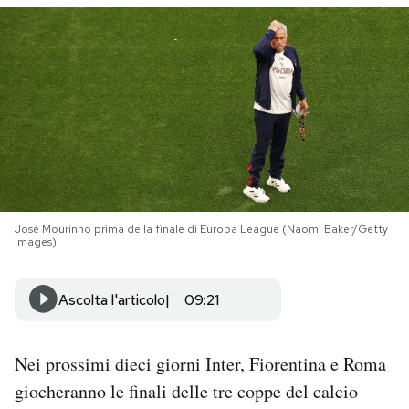
PODCAST
NEWSLETTER
I MIEI PREFERITI
SHOP
José Mourinho prima della finale di Europa League (Naomi Baker/Getty
Images)
CALENDARIO
Ascolta l'articolo
09:21
AREA PERSONALE
Nei prossimi dieci giorni Inter, Fiorentina e Roma
Area Personale
giocheranno le finali delle tre coppe del calcio
Newsletter