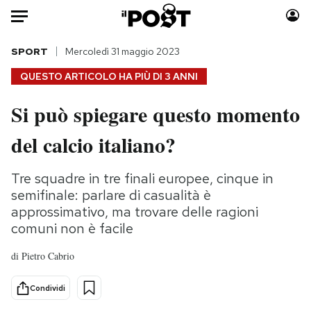
Auto
SPORT
Mercoledì 31 maggio 2023
QUESTO ARTICOLO HA PIÙ DI
3 ANNI
HOME
Si può spiegare questo momento
Italia
Moda
del calcio italiano?
Mondo
Libri
Politica
Consumismi
Tre squadre in tre finali europee, cinque in
Tecnologia
Storie/Idee
semifinale: parlare di casualità è
Internet
Ok Boomer!
approssimativo, ma trovare delle ragioni
Scienza
Media
comuni non è facile
Cultura
Europa
di
Pietro Cabrio
Economia
Altrecose
Sport
Mondiali calcio 2026
Condividi