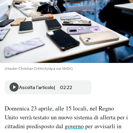
PODCAST
NEWSLETTER
I MIEI PREFERITI
(Hauke-Christian Dittrich/dpa via ANSA)
SHOP
Ascolta l'articolo
02:22
CALENDARIO
Domenica 23 aprile, alle 15 locali, nel Regno
AREA PERSONALE
Unito verrà testato un nuovo sistema di allerta per i
Area Personale
cittadini predisposto dal
governo
per avvisarli in
Newsletter