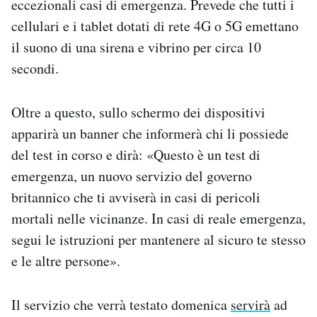
eccezionali casi di emergenza. Prevede che tutti i
Notifiche mobile
cellulari e i tablet dotati di rete 4G o 5G emettano
Regala il Post
il suono di una sirena e vibrino per circa 10
Hai bisogno di aiuto?
secondi.
Esci
Oltre a questo, sullo schermo dei dispositivi
apparirà un banner che informerà chi li possiede
del test in corso e dirà: «Questo è un test di
emergenza, un nuovo servizio del governo
britannico che ti avviserà in casi di pericoli
mortali nelle vicinanze. In casi di reale emergenza,
segui le istruzioni per mantenere al sicuro te stesso
e le altre persone».
Il servizio che verrà testato domenica
servirà
ad