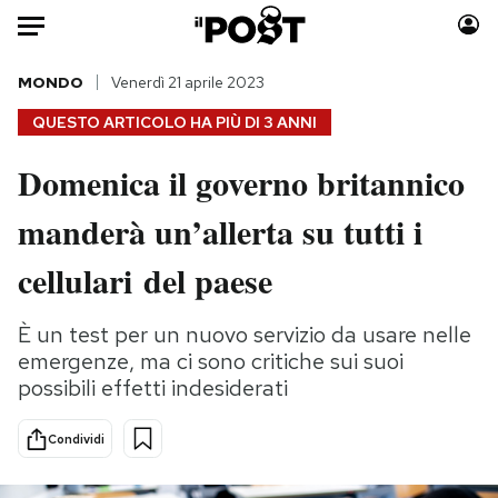
Auto
MONDO
Venerdì 21 aprile 2023
QUESTO ARTICOLO HA PIÙ DI
3 ANNI
HOME
Domenica il governo britannico
Italia
Moda
manderà un’allerta su tutti i
Mondo
Libri
Politica
Consumismi
cellulari del paese
Tecnologia
Storie/Idee
Internet
Ok Boomer!
È un test per un nuovo servizio da usare nelle
Scienza
Media
emergenze, ma ci sono critiche sui suoi
Cultura
Europa
possibili effetti indesiderati
Economia
Altrecose
Condividi
Sport
Mondiali calcio 2026