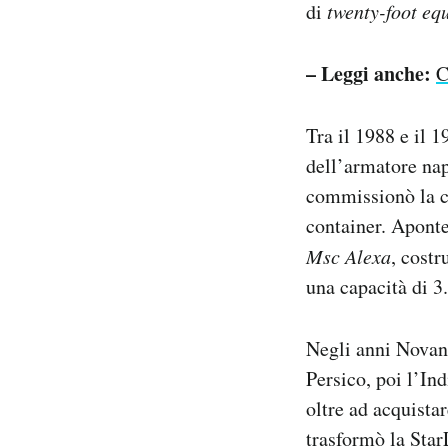
di
twenty-foot equ
– Leggi anche:
C
Tra il 1988 e il 
dell’armatore nap
commissionò la co
container. Aponte 
Msc Alexa
, costr
una capacità di 3
Negli anni Novant
Persico, poi l’Ind
oltre ad acquista
trasformò la Star