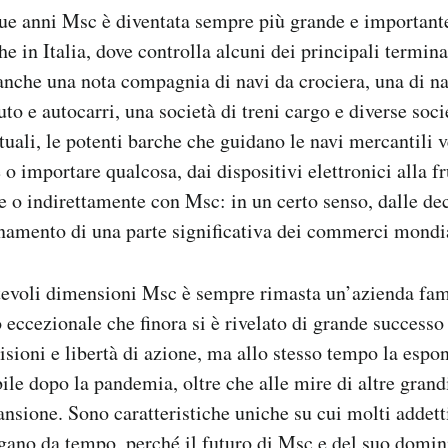
que anni Msc è diventata sempre più grande e important
 in Italia, dove controlla alcuni dei principali terminal
nche una nota compagnia di navi da crociera, una di nav
to e autocarri, una società di treni cargo e diverse soci
tuali, le potenti barche che guidano le navi mercantili 
o importare qualcosa, dai dispositivi elettronici alla fru
e o indirettamente con Msc: in un certo senso, dalle de
namento di una parte significativa dei commerci mondia
tevoli dimensioni Msc è sempre rimasta un’azienda fami
 eccezionale che finora si è rivelato di grande successo
isioni e libertà di azione, ma allo stesso tempo la espon
ile dopo la pandemia, oltre che alle mire di altre grandi
nsione. Sono caratteristiche uniche su cui molti addetti
rogano da tempo, perché il futuro di Msc e del suo domi