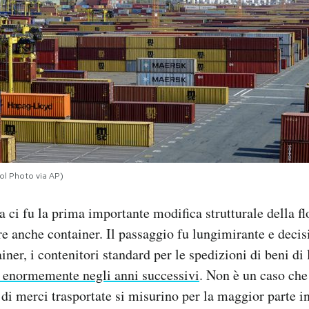
ol Photo via AP)
a ci fu la prima importante modifica strutturale della fl
are anche container. Il passaggio fu lungimirante e decis
iner, i contenitori standard per le spedizioni di beni d
o enormemente negli anni successivi
. Non è un caso che 
à di merci trasportate si misurino per la maggior parte