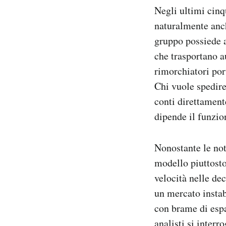
Negli ultimi cin
naturalmente anche
gruppo possiede a
che trasportano au
rimorchiatori por
Chi vuole spedire 
conti direttament
dipende il funzio
Nonostante le no
modello piuttosto
velocità nelle dec
un mercato instab
con brame di espa
analisti si inter