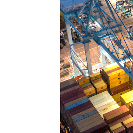
PODCAST
NEWSLETTER
I MIEI PREFERITI
SHOP
CALENDARIO
AREA PERSONALE
Area Personale
Newsletter