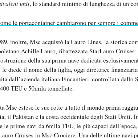
ivalent unit
, lo standard minimo di lunghezza di un con
ome le portacontainer cambiarono per sempre i comme
1989, inoltre, Msc acquistò la Lauro Lines, la storica c
oletano Achille Lauro, ribattezzata StarLauro Cruises.
struzione della sua prima nave dedicata esclusivamente
le diede il nome della figlia, oggi direttrice finanziari
uita dall’azienda italiana Fincantieri, controllata dallo S
.400 TEU e 50mila tonnellate.
a Msc estese le sue rotte a tutto il mondo prima raggi
ia, il Pakistan e la costa occidentale degli Stati Uniti. 
re le prime navi da 6mila TEU, le più capaci dell’epoca
Lauro Cruises in Msc Crociere. Una delle ultime navi p