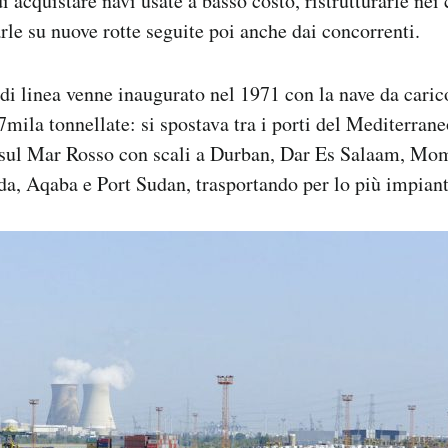
di acquistare navi usate a basso costo, ristrutturarle nei 
arle su nuove rotte seguite poi anche dai concorrenti.
 di linea venne inaugurato nel 1971 con la nave da cari
7mila tonnellate: si spostava tra i porti del Mediterrane
e sul Mar Rosso con scali a Durban, Dar Es Salaam, Mo
, Aqaba e Port Sudan, trasportando per lo più impianti