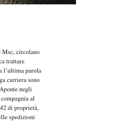
e Msc, circolano
ca trattare
a l’ultima parola
nga carriera sono
e Aponte negli
a compagnia al
42 di proprietà,
lle spedizioni