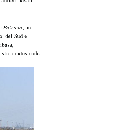
cantieri navali
co
Patricia
, un
o, del Sud e
mbasa,
stica industriale.