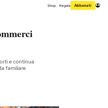
Abbonati
Shop
Regala
commerci
porti e continua
a familiare