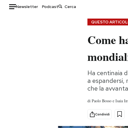
Newsletter
Podcast
Auto
QUESTO ARTICOLO
Come ha
HOME
Italia
Moda
mondial
Mondo
Libri
Politica
Consumismi
Ha centinaia di
Tecnologia
Storie/Idee
a espandersi, 
Internet
Ok Boomer!
che la avvanta
Scienza
Media
Cultura
Europa
di
Paolo Bosso e Isaia In
Economia
Altrecose
Sport
Mondiali calcio 2026
Condividi