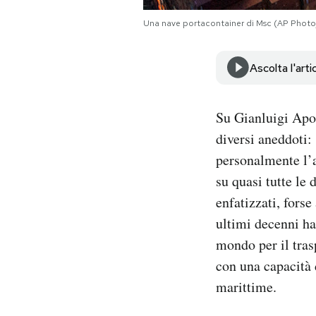
Notifiche mobile
Una nave portacontainer di Msc (AP Photo
Regala il Post
Hai bisogno di aiuto?
Esci
Ascolta l'arti
Su Gianluigi Apo
diversi aneddoti: 
personalmente l’a
su quasi tutte le
enfatizzati, forse
ultimi decenni ha
mondo per il tras
con una capacità 
marittime.