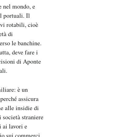
e nel mondo, e
 portuali. Il
i rotabili, cioè
età di
verso le banchine.
tta, deve fare i
cisioni di Aponte
li.
liare: è un
 perché assicura
e alle insidie di
 società straniere
 ai lavori e
nio sui commerci