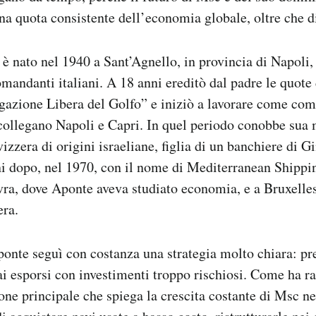
na quota consistente dell’economia globale, oltre che di
è nato nel 1940 a Sant’Agnello, in provincia di Napoli,
omandanti italiani. A 18 anni ereditò dal padre le quot
gazione Libera del Golfo” e iniziò a lavorare come co
 collegano Napoli e Capri. In quel periodo conobbe sua
izzera di origini israeliane, figlia di un banchiere di 
i dopo, nel 1970, con il nome di Mediterranean Shippin
vra, dove Aponte aveva studiato economia, e a Bruxell
era.
onte seguì con costanza una strategia molto chiara: pr
 esporsi con investimenti troppo rischiosi. Come ha ra
ione principale che spiega la crescita costante di Msc ne