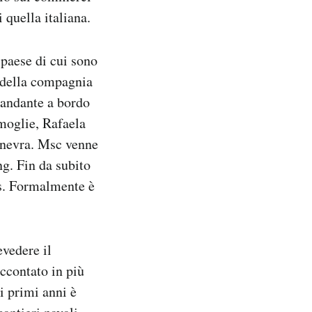
 quella italiana.
 paese di cui sono
e della compagnia
mandante a bordo
 moglie, Rafaela
Ginevra. Msc venne
g. Fin da subito
es. Formalmente è
evedere il
ccontato in più
i primi anni è