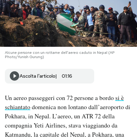
PODCAST
NEWSLETTER
I MIEI PREFERITI
Alcune persone con un rottame dell'aereo caduto in Nepal (AP
Photo/Yunish Gurung)
SHOP
Ascolta l'articolo
01:16
CALENDARIO
Un aereo passeggeri con 72 persone a bordo
si è
schiantato
domenica non lontano dall’aeroporto di
AREA PERSONALE
Pokhara, in Nepal. L’aereo, un ATR 72 della
compagnia Yeti Airlines, stava viaggiando da
Area Personale
Katmandu, la capitale del Nepal, a Pokhara, una
Newsletter