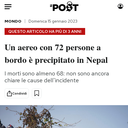
Auto
MONDO
Domenica 15 gennaio 2023
QUESTO ARTICOLO HA PIÙ DI
3 ANNI
HOME
Un aereo con 72 persone a
Italia
Moda
bordo è precipitato in Nepal
Mondo
Libri
Politica
Consumismi
I morti sono almeno 68: non sono ancora
Tecnologia
Storie/Idee
chiare le cause dell'incidente
Internet
Ok Boomer!
Scienza
Media
Condividi
Cultura
Europa
Economia
Altrecose
Sport
Mondiali calcio 2026