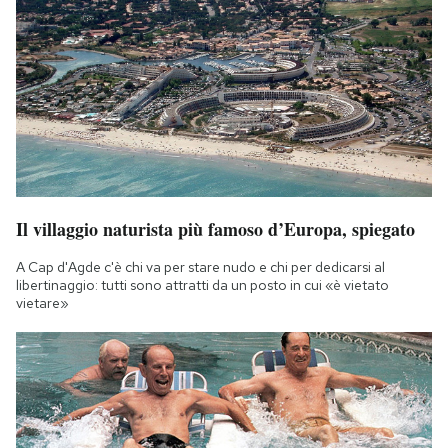
Il villaggio naturista più famoso d’Europa, spiegato
A Cap d'Agde c'è chi va per stare nudo e chi per dedicarsi al
libertinaggio: tutti sono attratti da un posto in cui «è vietato
vietare»