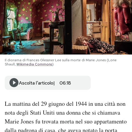
PODCAST
NEWSLETTER
I MIEI PREFERITI
Il diorama di Frances Glessner Lee sulla morte di Marie Jones (Lorie
Shaull,
Wikimedia Commons
)
SHOP
Ascolta l'articolo
06:18
CALENDARIO
La mattina del 29 giugno del 1944 in una città non
AREA PERSONALE
nota degli Stati Uniti una donna che si chiamava
Marie Jones fu trovata morta nel suo appartamento
Area Personale
dalla padrona di casa, che aveva notato la porta
Newsletter