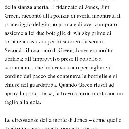
Notifiche mobile
della stanza aperta. Il fidanzato di Jones, Jim
Regala il Post
Green, raccontò alla polizia di averla incontrata il
Hai bisogno di aiuto?
pomeriggio del giorno prima e di aver comprato
Esci
assieme a lei due bottiglie di whisky prima di
tornare a casa sua per trascorrere la serata.
Secondo il racconto di Green, Jones era molto
ubriaca: all’improvviso prese il coltello a
serramanico che lui aveva usato per tagliare il
cordino del pacco che conteneva le bottiglie e si
chiuse nel guardaroba. Quando Green riuscì ad
aprire la porta, disse, la trovò a terra, morta con un
taglio alla gola.
Le circostanze della morte di Jones – come quelle
di altri presunti suicidi, omicidi o morti