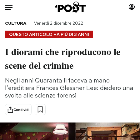
Auto
CULTURA
Venerdì 2 dicembre 2022
QUESTO ARTICOLO HA PIÙ DI
3 ANNI
HOME
I diorami che riproducono le
Italia
Moda
scene del crimine
Mondo
Libri
Politica
Consumismi
Negli anni Quaranta li faceva a mano
Tecnologia
Storie/Idee
l'ereditiera Frances Glessner Lee: diedero una
Internet
Ok Boomer!
svolta alle scienze forensi
Scienza
Media
Cultura
Europa
Condividi
Economia
Altrecose
Sport
Mondiali calcio 2026