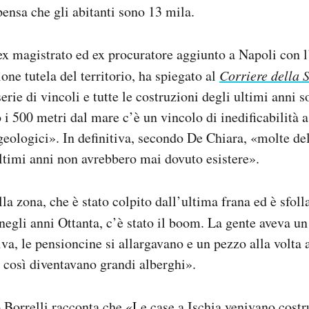
pensa che gli abitanti sono 13 mila.
x magistrato ed ex procuratore aggiunto a Napoli con l
one tutela del territorio, ha spiegato al
Corriere della 
erie di vincoli e tutte le costruzioni degli ultimi anni 
o i 500 metri dal mare c’è un vincolo di inedificabilità 
ogeologici». In definitiva, secondo De Chiara, «molte de
ultimi anni non avrebbero mai dovuto esistere».
la zona, che è stato colpito dall’ultima frana ed è sfoll
egli anni Ottanta, c’è stato il boom. La gente aveva u
iva, le pensioncine si allargavano e un pezzo alla volt
così diventavano grandi alberghi».
Borrelli racconta che «Le case a Ischia venivano costr