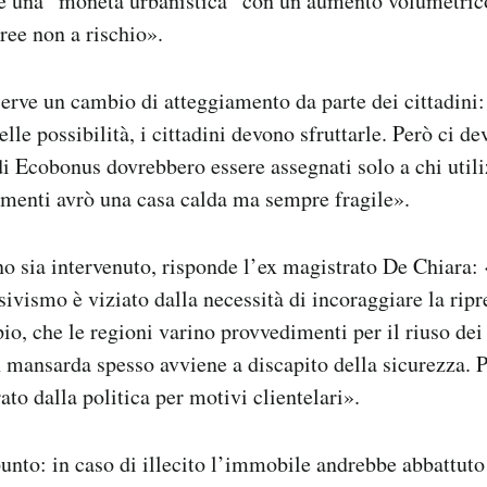
ere una “moneta urbanistica” con un aumento volumetric
aree non a rischio».
rve un cambio di atteggiamento da parte dei cittadini:
lle possibilità, i cittadini devono sfruttarle. Però ci d
di Ecobonus
dovrebbero essere assegnati solo a chi utili
imenti avrò una casa calda ma sempre fragile».
o sia intervenuto, risponde l’ex magistrato De Chiara: 
sivismo è viziato dalla necessità di incoraggiare la ripre
io, che le regioni varino provvedimenti per il riuso dei 
 mansarda spesso avviene a discapito della sicurezza. Pi
to dalla politica per motivi clientelari».
punto: in caso di illecito l’immobile andrebbe abbattut