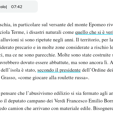
colo
07:42
Ischia, in particolare sul versante del monte Epomeo riv
iola Terme, i disastri naturali come
quello che si è ver
 alluvioni si sono ripetute negli anni. Il territorio, per l
iderato precario e in molte zone considerate a rischio l
i, ma ce ne sono parecchie. Molte sono state costruite
avrebbero dovuto essere abbattute, ma sono ancora lì. Av
dell’isola è stato,
secondo il presidente
dell’Ordine dei
Grasso, «come giocare alla roulette russa».
ensare che l’abusivismo edilizio si sia fermato agli an
o il deputato campano dei Verdi Francesco Emilio Borr
vedo camion che arrivano con materiale edile. Bisogner