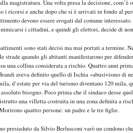
alla magistratura. Una volta presa la decisione, com’è 
o i ricorsi e anche dopo che si è arrivati in fondo al pe
attimento devono essere erogati dal comune interessato.
nimicarsi i cittadini, e quindi gli elettori, decide di no
battimenti sono stati decisi ma mai portati a termine. N
lle strade quando gli abitanti manifestarono per difender
 su una collina considerata a rischio. Quattro anni prim
Brandi aveva definito quello di Ischia «abusivismo di ne
mila, d’estate per via del turismo diventano 120 mila, q
è assoluto bisogno. Poco prima che il sindaco desse quel
strutto una villetta costruita in una zona definita a risc
Morirono quattro persone: un padre e le tre figlie.
no presieduto da Silvio Berlusconi varò un condono che