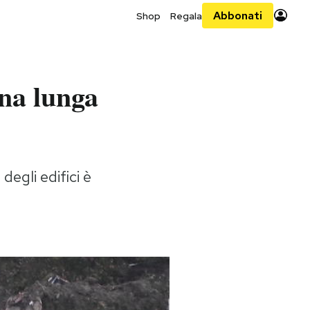
Abbonati
Shop
Regala
una lunga
egli edifici è