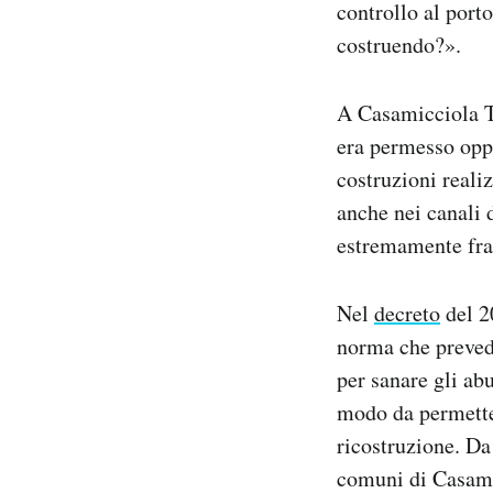
controllo al port
costruendo?».
A Casamicciola Te
era permesso opp
costruzioni reali
anche nei canali d
estremamente fra
Nel
decreto
del 2
norma che prevede
per sanare gli abu
modo da permettere
ricostruzione. Da 
comuni di Casami