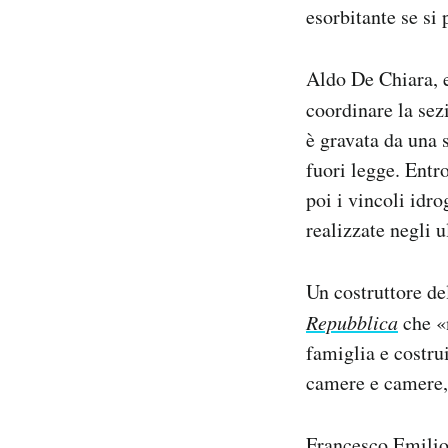
esorbitante se si 
Aldo De Chiara, e
coordinare la sezi
è gravata da una s
fuori legge. Entr
poi i vincoli idr
realizzate negli 
Un costruttore del
Repubblica
che «n
famiglia e costru
camere e camere, 
Francesco Emilio 