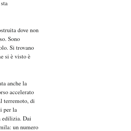
 sta
ostruita dove non
sso. Sono
olo. Si trovano
e si è visto è
ata anche la
orso accelerato
al terremoto, di
i per la
 edilizia. Dai
6mila: un numero