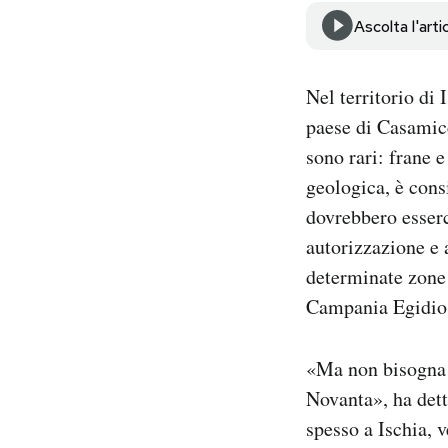
Notifiche mobile
Ascolta l'arti
Regala il Post
Hai bisogno di aiuto?
Nel territorio di 
Esci
paese di Casamicc
sono rari: frane e
geologica, è cons
dovrebbero esserc
autorizzazione e 
determinate zone 
Campania Egidio 
«Ma non bisogna p
Novanta», ha dett
spesso a Ischia, 