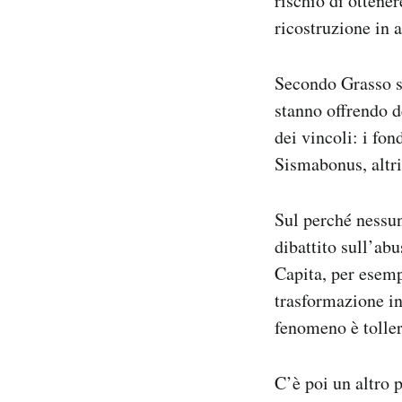
rischio di otten
ricostruzione in 
Secondo Grasso se
stanno offrendo de
dei vincoli: i
fon
Sismabonus, altr
Sul perché nessun
dibattito sull’abu
Capita, per esemp
trasformazione in
fenomeno è tollera
C’è poi un altro 