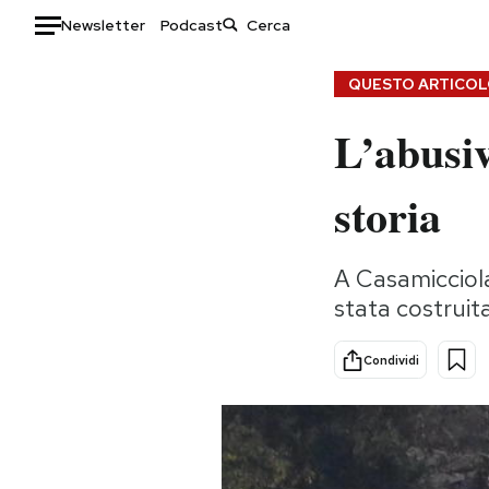
Newsletter
Podcast
Auto
QUESTO ARTICOLO
L’abusiv
HOME
Italia
Moda
storia
Mondo
Libri
Politica
Consumismi
A Casamicciola
Tecnologia
Storie/Idee
stata costruit
Internet
Ok Boomer!
Scienza
Media
Condividi
Cultura
Europa
Economia
Altrecose
Sport
Mondiali calcio 2026