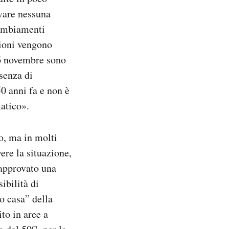
rvare nessuna
cambiamenti
zioni vengono
26 novembre sono
ssenza di
50 anni fa e non è
atico».
io, ma in molti
vere la situazione,
 approvato una
ibilità di
o casa” della
to in aree a