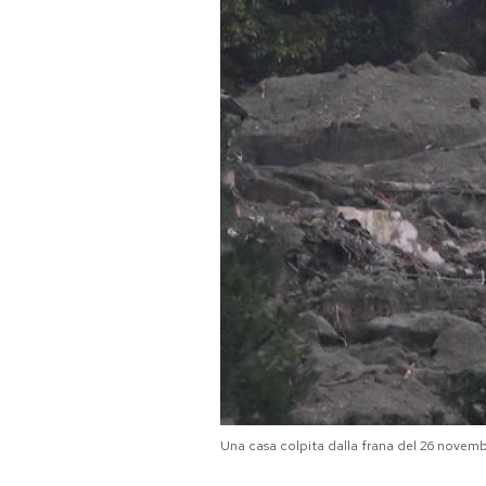
PODCAST
NEWSLETTER
I MIEI PREFERITI
SHOP
CALENDARIO
AREA PERSONALE
Area Personale
Una casa colpita dalla frana del 26 nove
Newsletter