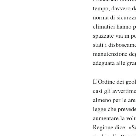
tempo, davvero da
norma di sicurezz
climatici hanno p
spazzate via in p
stati i disboscam
manutenzione degl
adeguata alle gra
L’Ordine dei geolo
casi gli avvertime
almeno per le ar
legge che prevede,
aumentare la volu
Regione dice: «
S