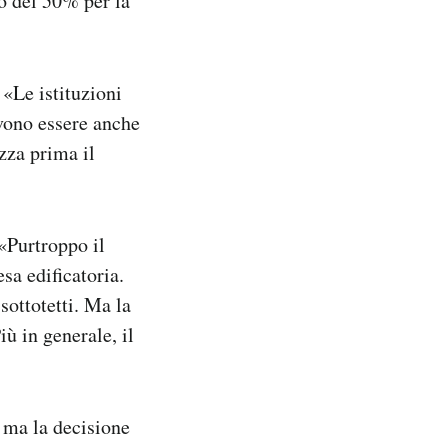
o del 50% per la
 «
Le istituzioni
evono essere anche
zza prima il
«
Purtroppo il
sa edificatoria.
sottotetti. Ma la
ù in generale, il
o ma la decisione