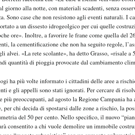
l giorno alla notte, con materiali scadenti, senza osse
a. Sono case che non resistono agli eventi naturali. I 
ortato a un dissesto idrogeolgico per cui quelle costru
oche ore».
Inoltre, a favorire le frane come quella del 
enti, la cementificazione che non ha seguito regole, l’a
i alvei. «La rete scolante», ha detto Grasso, «risale a 
ndi quantità di pioggia provocate dal cambiamento clim
gi ha più volte informato i cittadini delle aree a risch
nti e gli appelli sono stati ignorati. Per cercare di risol
ee più preoccupanti, ad agosto la Regione Campania ha
 per chi decida di spostarsi dalle zone a rischio, la poss
metria del 50 per cento. Nello specifico, il nuovo “pian
arà consentito a chi vuole demolire un immobile costrui