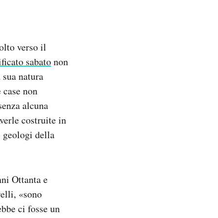
olto verso il
ificato sabato
non
a sua natura
e case non
 senza alcuna
erle costruite in
 geologi della
ni Ottanta e
elli, «sono
ebbe ci fosse un