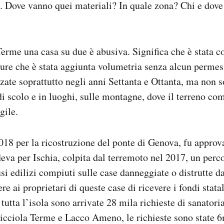
o. Dove vanno quei materiali? In quale zona? Chi e dove
rme una casa su due è abusiva. Significa che è stata c
ure che è stata aggiunta volumetria senza alcun perme
zzate soprattutto negli anni Settanta e Ottanta, ma non s
i scolo e in luoghi, sulle montagne, dove il terreno com
gile.
018 per la ricostruzione del ponte di Genova, fu approv
va per Ischia, colpita dal terremoto nel 2017, un perc
si edilizi compiuti sulle case danneggiate o distrutte d
 ai proprietari di queste case di ricevere i fondi statal
tutta l’isola sono arrivate 28 mila richieste di sanatoria
cciola Terme e Lacco Ameno, le richieste sono state 