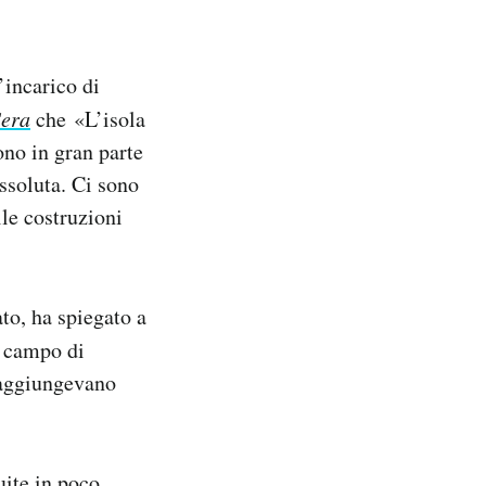
’incarico di
Sera
che
«L’isola
sono in gran parte
assoluta. Ci sono
lle costruzioni
ato, ha spiegato a
n campo di
a aggiungevano
uite in poco