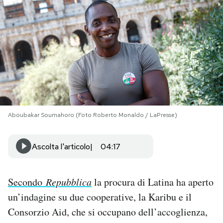
PODCAST
NEWSLETTER
I MIEI PREFERITI
Aboubakar Soumahoro (Foto Roberto Monaldo / LaPresse)
SHOP
Ascolta l'articolo
04:17
CALENDARIO
Secondo
Repubblica
la procura di Latina ha aperto
AREA PERSONALE
un’indagine su due cooperative, la Karibu e il
Area Personale
Consorzio Aid, che si occupano dell’accoglienza,
Newsletter