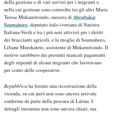
della gestione e di vari servizi per i migranti e
Notifiche mobile
nella cui gestione sono coinvolte tra gli altri Marie
Regala il Post
Terese Mukamitsindo, suocera di
Aboubakar
Hai bisogno di aiuto?
Soumahoro
, deputato italo-ivoriano di Sinistra
Esci
Italiana-Verdi e tra i più noti attivisti per i diritti
dei braccianti agricoli,
e la moglie di Soumahoro,
Liliane Murekatete, assistente di Mukamitsindo.
Il
motivo sarebbero dei presunti mancati pagamenti
degli stipendi di alcuni migranti che lavoravano
per conto delle cooperative.
Repubblica
ha fornito una ricostruzione della
vicenda, su cui però non sono ancora arrivate
conferme da parte della procura di Latina. I
dettagli insomma non sono ancora chiari, ma