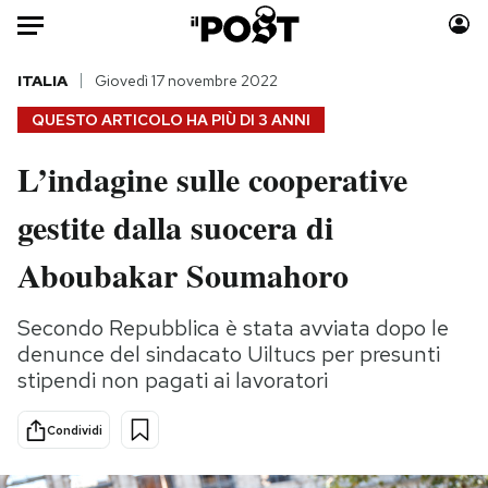
Auto
ITALIA
Giovedì 17 novembre 2022
QUESTO ARTICOLO HA PIÙ DI
3 ANNI
HOME
L’indagine sulle cooperative
Italia
Moda
gestite dalla suocera di
Mondo
Libri
Politica
Consumismi
Aboubakar Soumahoro
Tecnologia
Storie/Idee
Internet
Ok Boomer!
Secondo Repubblica è stata avviata dopo le
Scienza
Media
denunce del sindacato Uiltucs per presunti
Cultura
Europa
stipendi non pagati ai lavoratori
Economia
Altrecose
Condividi
Sport
Mondiali calcio 2026