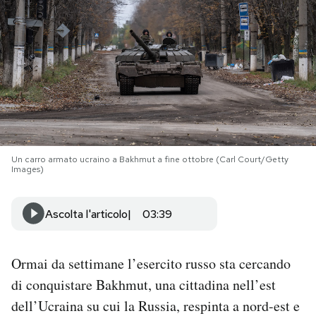
PODCAST
NEWSLETTER
I MIEI PREFERITI
Un carro armato ucraino a Bakhmut a fine ottobre (Carl Court/Getty
SHOP
Images)
Ascolta l'articolo
03:39
CALENDARIO
AREA PERSONALE
Ormai da settimane l’esercito russo sta cercando
di conquistare Bakhmut, una cittadina nell’est
Area Personale
dell’Ucraina su cui la Russia, respinta a nord-est e
Newsletter