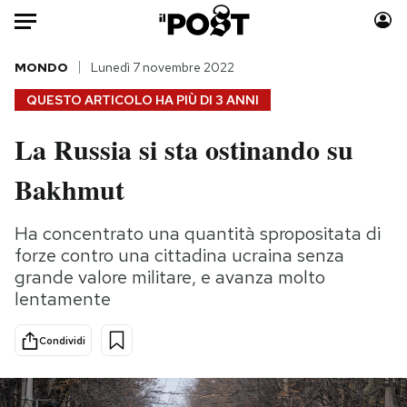
Auto
MONDO
Lunedì 7 novembre 2022
QUESTO ARTICOLO HA PIÙ DI
3 ANNI
HOME
La Russia si sta ostinando su
Italia
Moda
Bakhmut
Mondo
Libri
Politica
Consumismi
Ha concentrato una quantità spropositata di
Tecnologia
Storie/Idee
forze contro una cittadina ucraina senza
Internet
Ok Boomer!
grande valore militare, e avanza molto
Scienza
Media
lentamente
Cultura
Europa
Economia
Altrecose
Condividi
Sport
Mondiali calcio 2026