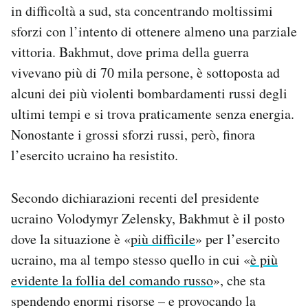
in difficoltà a sud, sta concentrando moltissimi
Notifiche mobile
sforzi con l’intento di ottenere almeno una parziale
Regala il Post
Hai bisogno di aiuto?
vittoria. Bakhmut, dove prima della guerra
Esci
vivevano più di 70 mila persone, è sottoposta ad
alcuni dei più violenti bombardamenti russi degli
ultimi tempi e si trova praticamente senza energia.
Nonostante i grossi sforzi russi, però, finora
l’esercito ucraino ha resistito.
Secondo dichiarazioni recenti del presidente
ucraino Volodymyr Zelensky, Bakhmut è il posto
dove la situazione è «
più difficile
» per l’esercito
ucraino, ma al tempo stesso quello in cui «
è più
evidente la follia del comando russo
», che sta
spendendo enormi risorse – e provocando la