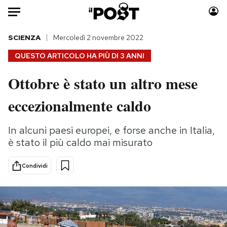
Auto
SCIENZA
Mercoledì 2 novembre 2022
QUESTO ARTICOLO HA PIÙ DI
3 ANNI
HOME
Ottobre è stato un altro mese
Italia
Moda
eccezionalmente caldo
Mondo
Libri
Politica
Consumismi
In alcuni paesi europei, e forse anche in Italia,
Tecnologia
Storie/Idee
è stato il più caldo mai misurato
Internet
Ok Boomer!
Scienza
Media
Condividi
Cultura
Europa
Economia
Altrecose
Sport
Mondiali calcio 2026