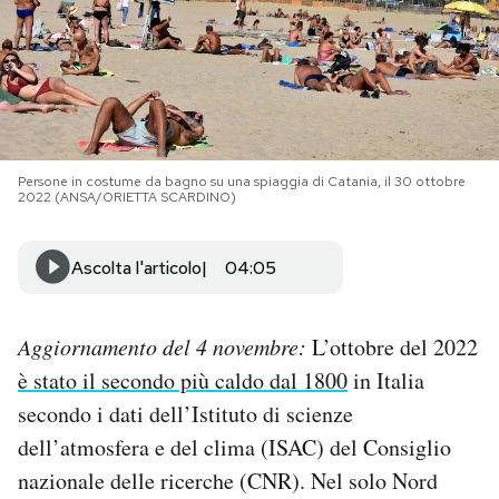
PODCAST
NEWSLETTER
Persone in costume da bagno su una spiaggia di Catania, il 30 ottobre
I MIEI PREFERITI
2022 (ANSA/ORIETTA SCARDINO)
SHOP
Ascolta l'articolo
04:05
CALENDARIO
Aggiornamento del 4 novembre:
L’ottobre del 2022
è stato il secondo più caldo dal 1800
in Italia
secondo i dati dell’Istituto di scienze
AREA PERSONALE
dell’atmosfera e del clima (ISAC) del Consiglio
Area Personale
nazionale delle ricerche (CNR). Nel solo Nord
Newsletter