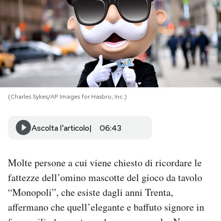
PODCAST
NEWSLETTER
I MIEI PREFERITI
(Charles Sykes/AP Images for Hasbro, Inc.)
SHOP
Ascolta l'articolo
06:43
CALENDARIO
Molte persone a cui viene chiesto di ricordare le
fattezze dell’omino mascotte del gioco da tavolo
AREA PERSONALE
“Monopoli”, che esiste dagli anni Trenta,
Area Personale
affermano che quell’elegante e baffuto signore in
Newsletter