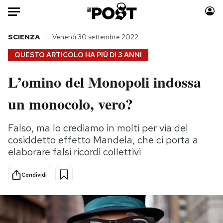
Auto
SCIENZA
Venerdì 30 settembre 2022
QUESTO ARTICOLO HA PIÙ DI
3 ANNI
HOME
L’omino del Monopoli indossa
Italia
Moda
un monocolo, vero?
Mondo
Libri
Politica
Consumismi
Falso, ma lo crediamo in molti per via del
Tecnologia
Storie/Idee
cosiddetto effetto Mandela, che ci porta a
Internet
Ok Boomer!
elaborare falsi ricordi collettivi
Scienza
Media
Cultura
Europa
Condividi
Economia
Altrecose
Sport
Mondiali calcio 2026