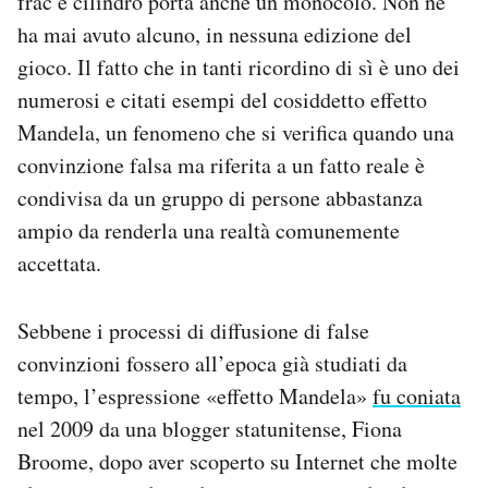
frac e cilindro porta anche un monocolo. Non ne
Notifiche mobile
ha mai avuto alcuno, in nessuna edizione del
Regala il Post
gioco. Il fatto che in tanti ricordino di sì è uno dei
Hai bisogno di aiuto?
numerosi e citati esempi del cosiddetto effetto
Esci
Mandela, un fenomeno che si verifica quando una
convinzione falsa ma riferita a un fatto reale è
condivisa da un gruppo di persone abbastanza
ampio da renderla una realtà comunemente
accettata.
Sebbene i processi di diffusione di false
convinzioni fossero all’epoca già studiati da
tempo, l’espressione «effetto Mandela»
fu coniata
nel 2009 da una blogger statunitense, Fiona
Broome, dopo aver scoperto su Internet che molte