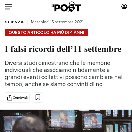
Auto
SCIENZA
Mercoledì 15 settembre 2021
QUESTO ARTICOLO HA PIÙ DI
4 ANNI
HOME
I falsi ricordi dell’11 settembre
Italia
Moda
Mondo
Libri
Diversi studi dimostrano che le memorie
Politica
Consumismi
individuali che associamo nitidamente a
Tecnologia
Storie/Idee
grandi eventi collettivi possono cambiare nel
tempo, anche se siamo convinti di no
Internet
Ok Boomer!
Scienza
Media
Condividi
Cultura
Europa
Economia
Altrecose
Sport
Mondiali calcio 2026