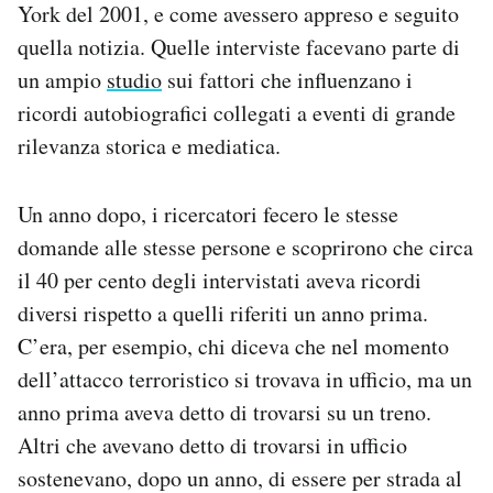
York del 2001, e come avessero appreso e seguito
Notifiche mobile
quella notizia. Quelle interviste facevano parte di
Regala il Post
Hai bisogno di aiuto?
un ampio
studio
sui fattori che influenzano i
Esci
ricordi autobiografici collegati a eventi di grande
rilevanza storica e mediatica.
Un anno dopo, i ricercatori fecero le stesse
domande alle stesse persone e scoprirono che circa
il 40 per cento degli intervistati aveva ricordi
diversi rispetto a quelli riferiti un anno prima.
C’era, per esempio, chi diceva che nel momento
dell’attacco terroristico si trovava in ufficio, ma un
anno prima aveva detto di trovarsi su un treno.
Altri che avevano detto di trovarsi in ufficio
sostenevano, dopo un anno, di essere per strada al