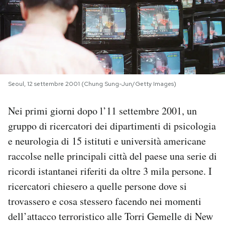
PODCAST
NEWSLETTER
Seoul, 12 settembre 2001 (Chung Sung-Jun/Getty Images)
I MIEI PREFERITI
Nei primi giorni dopo l’11 settembre 2001, un
SHOP
gruppo di ricercatori dei dipartimenti di psicologia
e neurologia di 15 istituti e università americane
CALENDARIO
raccolse nelle principali città del paese una serie di
ricordi istantanei riferiti da oltre 3 mila persone. I
ricercatori chiesero a quelle persone dove si
AREA PERSONALE
trovassero e cosa stessero facendo nei momenti
Area Personale
dell’attacco terroristico alle Torri Gemelle di New
Newsletter