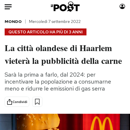
Auto
MONDO
Mercoledì 7 settembre 2022
QUESTO ARTICOLO HA PIÙ DI
3 ANNI
HOME
La città olandese di Haarlem
Italia
Moda
vieterà la pubblicità della carne
Mondo
Libri
Politica
Consumismi
Sarà la prima a farlo, dal 2024: per
Tecnologia
Storie/Idee
incentivare la popolazione a consumarne
Internet
Ok Boomer!
meno e ridurre le emissioni di gas serra
Scienza
Media
Cultura
Europa
Condividi
Economia
Altrecose
Sport
Mondiali calcio 2026