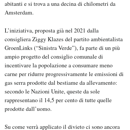
abitanti e si trova a una decina di chilometri da
Notifiche mobile
Amsterdam.
Regala il Post
Hai bisogno di aiuto?
Esci
L’iniziativa, proposta già nel 2021 dalla
consigliera Ziggy Klazes del partito ambientalista
GroenLinks (“Sinistra Verde”), fa parte di un più
ampio progetto del consiglio comunale di
incentivare la popolazione a consumare meno
carne per ridurre progressivamente le emissioni di
gas serra prodotte dal bestiame da allevamento:
secondo le Nazioni Unite, queste da sole
rappresentano il 14,5 per cento di tutte quelle
prodotte dall’uomo.
Su come verrà applicato il divieto ci sono ancora