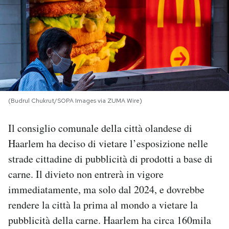
PODCAST
NEWSLETTER
I MIEI PREFERITI
(Budrul Chukrut/SOPA Images via ZUMA Wire)
SHOP
Il consiglio comunale della città olandese di
Haarlem ha deciso di vietare l’esposizione nelle
CALENDARIO
strade cittadine di pubblicità di prodotti a base di
carne. Il divieto non entrerà in vigore
immediatamente, ma solo dal 2024, e dovrebbe
AREA PERSONALE
rendere la città la prima al mondo a vietare la
Area Personale
pubblicità della carne. Haarlem ha circa 160mila
Newsletter