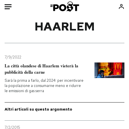
Auto
HAARLEM
HOME
Italia
Moda
Mondo
Libri
7/9/2022
Politica
Consumismi
La città olandese di Haarlem vieterà la
pubblicità della carne
Tecnologia
Storie/Idee
Sarà la prima a farlo, dal 2024: per incentivare
Internet
Ok Boomer!
la popolazione a consumarne meno e ridurre
Scienza
Media
le emissioni di gas serra
Cultura
Europa
Economia
Altrecose
Altri articoli su questo argomento
Sport
Mondiali calcio 2026
7/2/2015