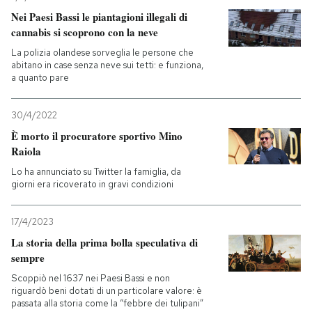
Nei Paesi Bassi le piantagioni illegali di
PODCAST
cannabis si scoprono con la neve
La polizia olandese sorveglia le persone che
abitano in case senza neve sui tetti: e funziona,
NEWSLETTER
a quanto pare
30/4/2022
I MIEI PREFERITI
È morto il procuratore sportivo Mino
Raiola
SHOP
Lo ha annunciato su Twitter la famiglia, da
giorni era ricoverato in gravi condizioni
CALENDARIO
17/4/2023
La storia della prima bolla speculativa di
sempre
AREA PERSONALE
Scoppiò nel 1637 nei Paesi Bassi e non
Entra
riguardò beni dotati di un particolare valore: è
passata alla storia come la “febbre dei tulipani”