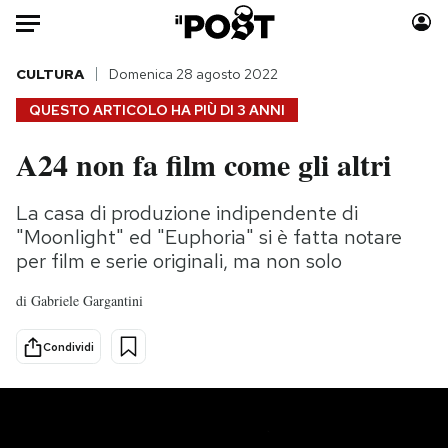
Auto
CULTURA
Domenica 28 agosto 2022
QUESTO ARTICOLO HA PIÙ DI
3 ANNI
HOME
A24 non fa film come gli altri
Italia
Moda
Mondo
Libri
La casa di produzione indipendente di
Politica
Consumismi
"Moonlight" ed "Euphoria" si è fatta notare
Tecnologia
Storie/Idee
per film e serie originali, ma non solo
Internet
Ok Boomer!
di
Gabriele Gargantini
Scienza
Media
Cultura
Europa
Condividi
Economia
Altrecose
Sport
Mondiali calcio 2026