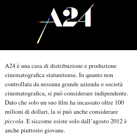
PODCAST
NEWSLETTER
I MIEI PREFERITI
A24 è una casa di distribuzione e produzione
SHOP
cinematografica statunitense. In quanto non
controllata da nessuna grande azienda o società
cinematografica, si può considerare indipendente.
CALENDARIO
Dato che solo un suo film ha incassato oltre 100
milioni di dollari, la si può anche considerare
AREA PERSONALE
piccola
. E siccome esiste solo dall’agosto 2012 è
Area Personale
anche piuttosto giovane.
Newsletter