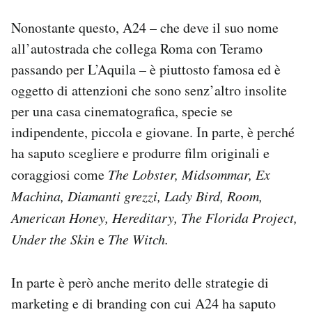
Notifiche mobile
Nonostante questo, A24 – che deve il suo nome
Regala il Post
all’autostrada che collega Roma con Teramo
Hai bisogno di aiuto?
Esci
passando per L’Aquila – è piuttosto famosa ed è
oggetto di attenzioni che sono senz’altro insolite
per una casa cinematografica, specie se
indipendente, piccola e giovane. In parte, è perché
ha saputo scegliere e produrre film originali e
coraggiosi come
The Lobster, Midsommar, Ex
Machina, Diamanti grezzi, Lady Bird, Room,
American Honey,
Hereditary, The Florida Project,
Under the Skin
e
The Witch.
In parte è però anche merito delle strategie di
marketing e di branding con cui A24 ha saputo