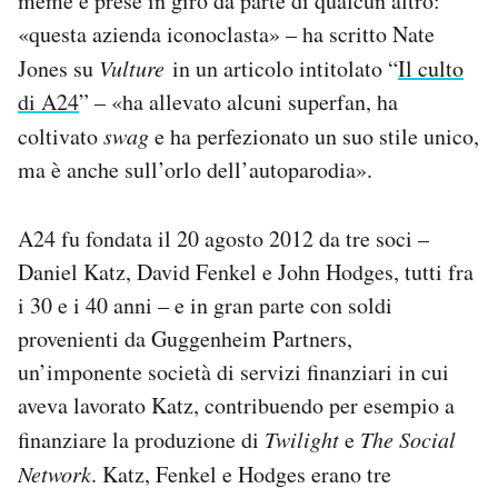
meme e prese in giro da parte di qualcun altro:
«questa azienda iconoclasta» – ha scritto Nate
Jones su
Vulture
in un articolo intitolato “
Il culto
di A24
” – «ha allevato alcuni superfan, ha
coltivato
swag
e ha perfezionato un suo stile unico,
ma è anche sull’orlo dell’autoparodia».
A24 fu fondata il 20 agosto 2012 da tre soci –
Daniel Katz, David Fenkel e John Hodges, tutti fra
i 30 e i 40 anni – e in gran parte con soldi
provenienti da Guggenheim Partners,
un’imponente società di servizi finanziari in cui
aveva lavorato Katz, contribuendo per esempio a
finanziare la produzione di
Twilight
e
The Social
Network
. Katz, Fenkel e Hodges erano tre