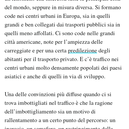
Notifiche mobile
del mondo, seppure in misura diversa. Si formano
Regala il Post
code nei centri urbani in Europa, sia in quelli
Hai bisogno di aiuto?
grandi e ben collegati dai trasporti pubblici sia in
Esci
quelli meno affollati. Ci sono code nelle grandi
città americane, note per l’ampiezza delle
carreggiate e per una certa
predilezione
degli
abitanti per il trasporto privato. E c’è traffico nei
centri urbani molto densamente popolati dei paesi
asiatici e anche di quelli in via di sviluppo.
Una delle convinzioni più diffuse quando ci si
trova imbottigliati nel traffico è che la ragione
dell’imbottigliamento sia un motivo di
rallentamento a un certo punto del percorso: un
incrocio, un semaforo, un restringimento della