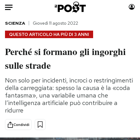
Auto
SCIENZA
Giovedì 11 agosto 2022
QUESTO ARTICOLO HA PIÙ DI
3 ANNI
HOME
Perché si formano gli ingorghi
Italia
Moda
sulle strade
Mondo
Libri
Politica
Consumismi
Non solo per incidenti, incroci o restringimenti
Tecnologia
Storie/Idee
della carreggiata: spesso la causa è la «coda
Internet
Ok Boomer!
fantasma», una variabile umana che
Scienza
Media
l’intelligenza artificiale può contribuire a
Cultura
Europa
ridurre
Economia
Altrecose
Sport
Mondiali calcio 2026
Condividi