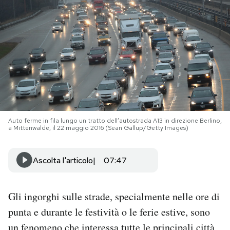
PODCAST
NEWSLETTER
I MIEI PREFERITI
Auto ferme in fila lungo un tratto dell’autostrada A13 in direzione Berlino,
SHOP
a Mittenwalde, il 22 maggio 2016 (Sean Gallup/Getty Images)
CALENDARIO
Ascolta l'articolo
07:47
AREA PERSONALE
Gli ingorghi sulle strade, specialmente nelle ore di
punta e durante le festività o le ferie estive, sono
Area Personale
Newsletter
un fenomeno che interessa tutte le principali città