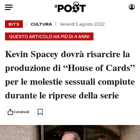
Auto
BITS
CULTURA
Venerdì 5 agosto 2022
QUESTO ARTICOLO HA PIÙ DI
4 ANNI
HOME
Kevin Spacey dovrà risarcire la
Italia
Moda
Mondo
Libri
produzione di “House of Cards”
Politica
Consumismi
per le molestie sessuali compiute
Tecnologia
Storie/Idee
Internet
Ok Boomer!
durante le riprese della serie
Scienza
Media
Cultura
Europa
Condividi
Economia
Altrecose
Sport
Mondiali calcio 2026