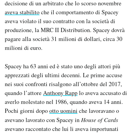
decisione di un arbitrato che lo scorso novembre
Notifiche mobile
aveva stabilito
che il comportamento di Spacey
Regala il Post
aveva violato il suo contratto con la società di
Hai bisogno di aiuto?
Esci
produzione, la MRC II Distribution. Spacey dovrà
pagare alla società 31 milioni di dollari, circa 30
milioni di euro.
Spacey ha 63 anni ed è stato uno degli attori più
apprezzati degli ultimi decenni. Le prime accuse
nei suoi confronti risalgono all’ottobre del 2017,
quando l’attore
Anthony Rapp
lo aveva accusato di
averlo molestato nel 1986, quando aveva 14 anni.
Pochi giorni dopo
otto uomini
che lavoravano o
avevano lavorato con Spacey in
House of Cards
avevano raccontato che lui li aveva importunati