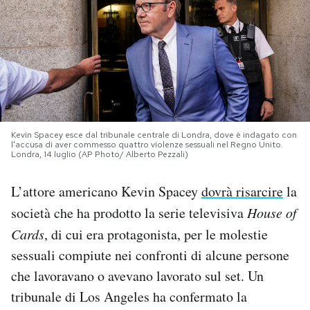
PODCAST
NEWSLETTER
I MIEI PREFERITI
Kevin Spacey esce dal tribunale centrale di Londra, dove è indagato con
l'accusa di aver commesso quattro violenze sessuali nel Regno Unito.
Londra, 14 luglio (AP Photo/ Alberto Pezzali)
SHOP
L’attore americano Kevin Spacey
dovrà risarcire
la
società che ha prodotto la serie televisiva
House of
CALENDARIO
Cards
, di cui era protagonista, per le molestie
sessuali compiute nei confronti di alcune persone
AREA PERSONALE
che lavoravano o avevano lavorato sul set. Un
Area Personale
tribunale di Los Angeles ha confermato la
Newsletter