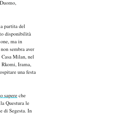
a Duomo,
 partita del
to disponibilità
ione, ma in
e non sembra aver
i Casa Milan, nel
ui Rkomi, Irama,
spitare una festa
to sapere
che
lla Questura le
e di Segesta. In