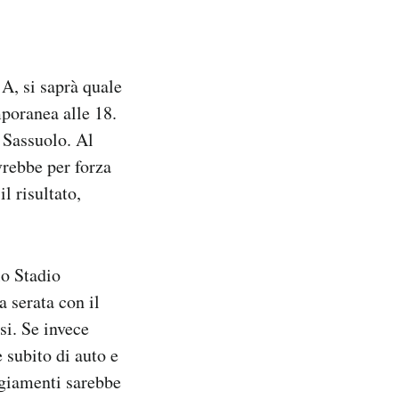
 A, si saprà quale
poranea alle 18.
 Sassuolo. Al
vrebbe per forza
l risultato,
lo Stadio
a serata con il
si. Se invece
 subito di auto e
ggiamenti sarebbe