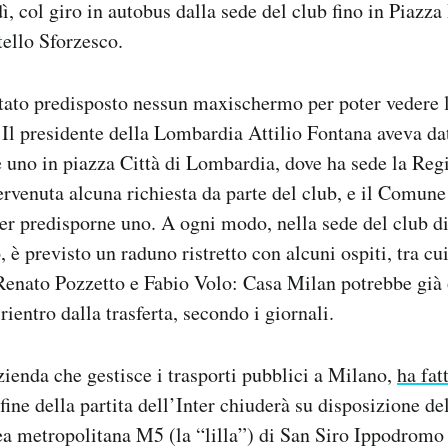
ì, col giro in autobus dalla sede del club fino in Piazz
ello Sforzesco.
ato predisposto nessun maxischermo per poter vedere la
 Il presidente della Lombardia Attilio Fontana aveva da
re uno in piazza Città di Lombardia, dove ha sede la Reg
rvenuta alcuna richiesta da parte del club, e il Comun
per predisporne uno. A ogni modo, nella sede del club d
, è previsto un raduno ristretto con alcuni ospiti, tra c
enato Pozzetto e Fabio Volo: Casa Milan potrebbe già o
 rientro dalla trasferta, secondo i giornali.
ienda che gestisce i trasporti pubblici a Milano,
ha fat
fine della partita dell’Inter chiuderà su disposizione de
nea metropolitana M5 (la “lilla”) di San Siro Ippodromo 