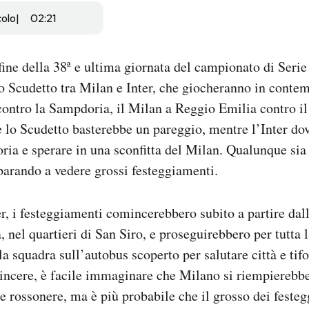
colo
02:21
 fine della 38ª e ultima giornata del campionato di Serie
o Scudetto tra Milan e Inter, che giocheranno in contem
 contro la Sampdoria, il Milan a Reggio Emilia contro il
 lo Scudetto basterebbe un pareggio, mentre l’Inter do
ria e sperare in una sconfitta del Milan. Qualunque sia i
parando a vedere grossi festeggiamenti.
er, i festeggiamenti comincerebbero subito a partire dal
nel quartieri di San Siro, e proseguirebbero per tutta l
a squadra sull’autobus scoperto per salutare città e tifo
vincere, è facile immaginare che Milano si riempierebbe
re rossonere, ma è più probabile che il grosso dei feste