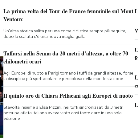
La prima volta del Tour de France femminile sul Mont
I
Ventoux
W
Un'altra storica salita per una corsa ciclistica sempre più seguita;
dopo la scalata c'è una nuova maglia gialla
U
Tuffarsi nella Senna da 20 metri d’altezza, a oltre 70
f
chilometri orari
Agli Europei di nuoto a Parigi tornano i tuffi da grandi altezze, forse
L
la disciplina più spettacolare e pericolosa della manifestazione
c
Il quinto oro di Chiara Pellacani agli Europei di nuoto
L
Stavolta insieme a Elisa Pizzini, nei tuffi sincronizzati da 3 metri:
nessuna atleta italiana aveva vinto così tante gare in una sola
edizione