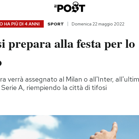
 HA PIÙ DI
4 ANNI
SPORT
Domenica 22 maggio 2022
i prepara alla festa per lo
o
 verrà assegnato al Milan o all'Inter, all'ulti
erie A, riempiendo la città di tifosi