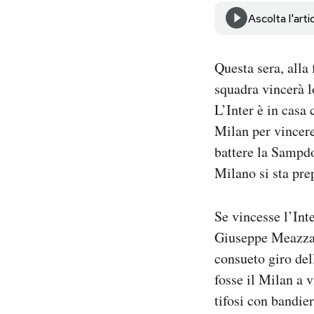
Notifiche mobile
Ascolta l'arti
Regala il Post
Hai bisogno di aiuto?
Questa sera, alla
Esci
squadra vincerà l
L’Inter è in casa
Milan per vincere
battere la Sampdo
Milano si sta pre
Se vincesse l’Int
Giuseppe Meazza, 
consueto giro dell
fosse il Milan a 
tifosi con bandie