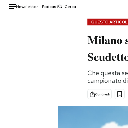
Newsletter
Podcast
Auto
QUESTO ARTICOLO
Milano s
HOME
Italia
Moda
Scudett
Mondo
Libri
Politica
Consumismi
Che questa sera
Tecnologia
Storie/Idee
campionato di S
Internet
Ok Boomer!
Scienza
Media
Condividi
Cultura
Europa
Economia
Altrecose
Sport
Mondiali calcio 2026