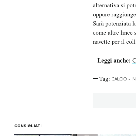
alternativa si po
oppure raggiunger
Sarà potenziata l
come altre linee 
navette per il co
– Leggi anche:
C
Tag:
-
CALCIO
I
CONSIGLIATI