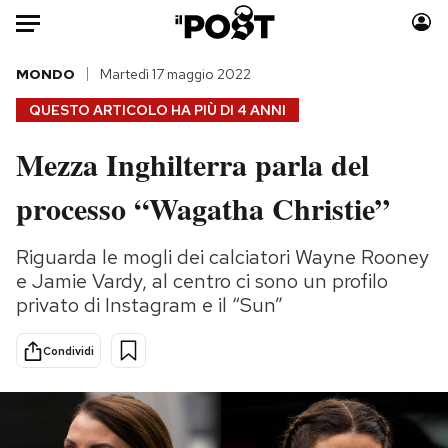
Auto
MONDO
Martedì 17 maggio 2022
QUESTO ARTICOLO HA PIÙ DI
4 ANNI
HOME
Mezza Inghilterra parla del
Italia
Moda
processo “Wagatha Christie”
Mondo
Libri
Politica
Consumismi
Riguarda le mogli dei calciatori Wayne Rooney
Tecnologia
Storie/Idee
e Jamie Vardy, al centro ci sono un profilo
Internet
Ok Boomer!
privato di Instagram e il “Sun”
Scienza
Media
Cultura
Europa
Condividi
Economia
Altrecose
Sport
Mondiali calcio 2026