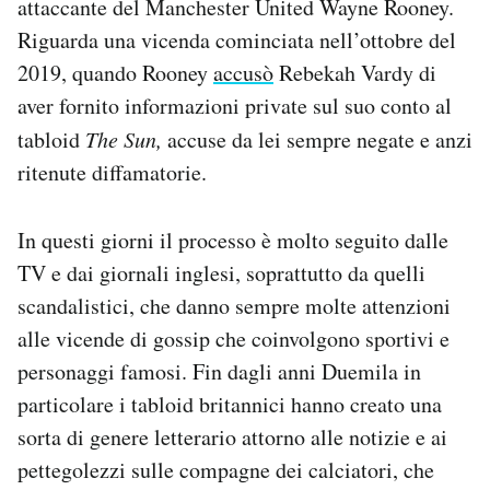
attaccante del Manchester United Wayne Rooney.
Notifiche mobile
Riguarda una vicenda cominciata nell’ottobre del
Regala il Post
2019, quando Rooney
accusò
Rebekah Vardy di
Hai bisogno di aiuto?
aver fornito informazioni private sul suo conto al
Esci
tabloid
The
Sun,
accuse da lei sempre negate e anzi
ritenute diffamatorie.
In questi giorni il processo è molto seguito dalle
TV e dai giornali inglesi, soprattutto da quelli
scandalistici, che danno sempre molte attenzioni
alle vicende di gossip che coinvolgono sportivi e
personaggi famosi. Fin dagli anni Duemila in
particolare i tabloid britannici hanno creato una
sorta di genere letterario attorno alle notizie e ai
pettegolezzi sulle compagne dei calciatori, che