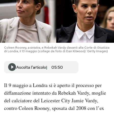
PODCAST
NEWSLETTER
I MIEI PREFERITI
Coleen Rooney, a sinistra, e Rebekah Vardy davanti alla Corte di Giustizia
di Londra, il 13 maggio (collage da foto di Dan Kitwood/ Getty Images)
SHOP
Ascolta l'articolo
05:50
CALENDARIO
Il 9 maggio a Londra si è aperto il processo per
diffamazione intentato da Rebekah Vardy, moglie
AREA PERSONALE
del calciatore del Leicester City Jamie Vardy,
Area Personale
contro Coleen Rooney, sposata dal 2008 con l’ex
Newsletter