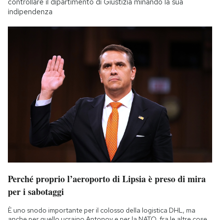
controllare il dipartimento di Giustizia minando la sua
indipendenza
Perché proprio l’aeroporto di Lipsia è preso di mira
per i sabotaggi
È uno snodo importante per il colosso della logistica DHL, ma
anche per quello ucraino Antonov e per la NATO, fra le altre cose