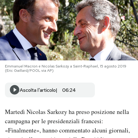
PODCAST
NEWSLETTER
I MIEI PREFERITI
Emmanuel Macron e Nicolas Sarkozy a Saint-Raphael, 15 agosto 2019
(Eric Gaillard/POOL via AP)
SHOP
Ascolta l'articolo
06:24
CALENDARIO
Martedì Nicolas Sarkozy ha preso posizione nella
AREA PERSONALE
campagna per le presidenziali francesi:
Area Personale
«Finalmente», hanno commentato alcuni giornali,
Newsletter