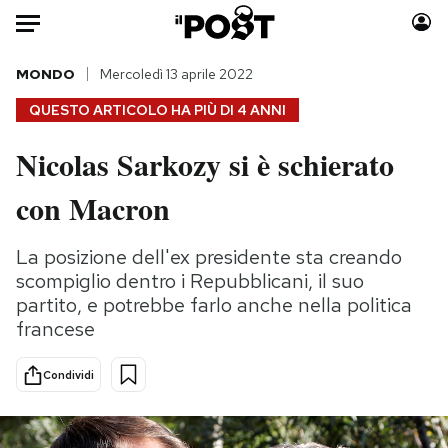
Auto
MONDO
Mercoledì 13 aprile 2022
QUESTO ARTICOLO HA PIÙ DI
4 ANNI
HOME
Nicolas Sarkozy si è schierato
Italia
Moda
con Macron
Mondo
Libri
Politica
Consumismi
La posizione dell'ex presidente sta creando
Tecnologia
Storie/Idee
scompiglio dentro i Repubblicani, il suo
Internet
Ok Boomer!
partito, e potrebbe farlo anche nella politica
Scienza
Media
francese
Cultura
Europa
Economia
Altrecose
Condividi
Sport
Mondiali calcio 2026