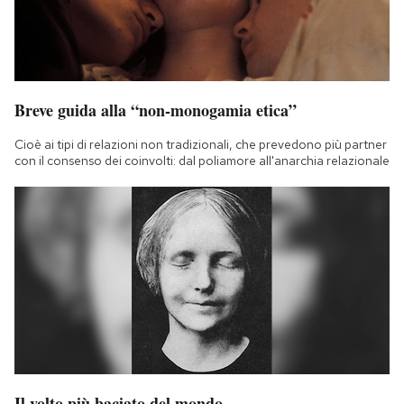
Breve guida alla “non-monogamia etica”
Cioè ai tipi di relazioni non tradizionali, che prevedono più partner
con il consenso dei coinvolti: dal poliamore all'anarchia relazionale
Il volto più baciato del mondo