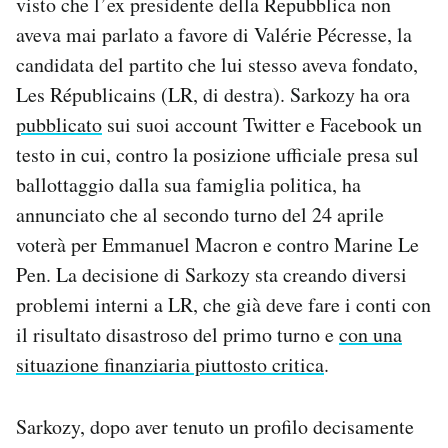
visto che l’ex presidente della Repubblica non
Notifiche mobile
aveva mai parlato a favore di Valérie Pécresse, la
Regala il Post
candidata del partito che lui stesso aveva fondato,
Hai bisogno di aiuto?
Les Républicains (LR, di destra). Sarkozy ha ora
Esci
pubblicato
sui suoi account Twitter e Facebook un
testo in cui, contro la posizione ufficiale presa sul
ballottaggio dalla sua famiglia politica, ha
annunciato che al secondo turno del 24 aprile
voterà per Emmanuel Macron e contro Marine Le
Pen. La decisione di Sarkozy sta creando diversi
problemi interni a LR, che già deve fare i conti con
il risultato disastroso del primo turno e
con una
situazione finanziaria piuttosto critica
.
Sarkozy, dopo aver tenuto un profilo decisamente