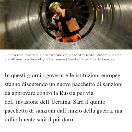
PODCAST
NEWSLETTER
I MIEI PREFERITI
Un operaio lavora alla costruzione del gasdotto Nord Stream 2 in uno
stabilimento a Sassnitz, in Germania (Carsten Koall/Getty Images)
SHOP
In questi giorni i governi e le istituzioni europee
stanno discutendo un nuovo pacchetto di sanzioni
CALENDARIO
da approvare contro la Russia per via
dell’invasione dell’Ucraina. Sarà il quinto
AREA PERSONALE
pacchetto di sanzioni dall’inizio della guerra, ma
difficilmente sarà il più duro.
Area Personale
Newsletter