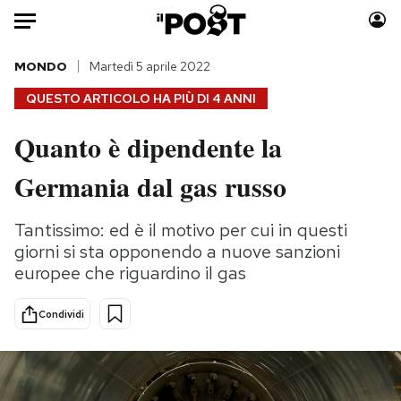
Auto
MONDO
Martedì 5 aprile 2022
QUESTO ARTICOLO HA PIÙ DI
4 ANNI
HOME
Quanto è dipendente la
Italia
Moda
Germania dal gas russo
Mondo
Libri
Politica
Consumismi
Tantissimo: ed è il motivo per cui in questi
Tecnologia
Storie/Idee
giorni si sta opponendo a nuove sanzioni
Internet
Ok Boomer!
europee che riguardino il gas
Scienza
Media
Cultura
Europa
Condividi
Economia
Altrecose
Sport
Mondiali calcio 2026