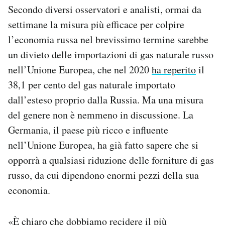
Secondo diversi osservatori e analisti, ormai da
Notifiche mobile
Regala il Post
settimane la misura più efficace per colpire
Hai bisogno di aiuto?
l’economia russa nel brevissimo termine sarebbe
Esci
un divieto delle importazioni di gas naturale russo
nell’Unione Europea, che nel 2020
ha reperito
il
38,1 per cento del gas naturale importato
dall’esteso proprio dalla Russia. Ma una misura
del genere non è nemmeno in discussione. La
Germania, il paese più ricco e influente
nell’Unione Europea, ha già fatto sapere che si
opporrà a qualsiasi riduzione delle forniture di gas
russo, da cui dipendono enormi pezzi della sua
economia.
«È chiaro che dobbiamo recidere il più