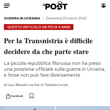
Auto
GUERRA IN UCRAINA
Domenica 20 marzo 2022
QUESTO ARTICOLO HA PIÙ DI
4 ANNI
HOME
Per la Transnistria è difficile
Italia
Moda
decidere da che parte stare
Mondo
Libri
Politica
Consumismi
La piccola repubblica filorussa non ha preso
Tecnologia
Storie/Idee
una posizione ufficiale sulla guerra in Ucraina,
Internet
Ok Boomer!
e forse non può fare diversamente
Scienza
Media
Cultura
Europa
di
Luca Misculin con foto di Valentina Lovato
Economia
Altrecose
Condividi
Sport
Mondiali calcio 2026