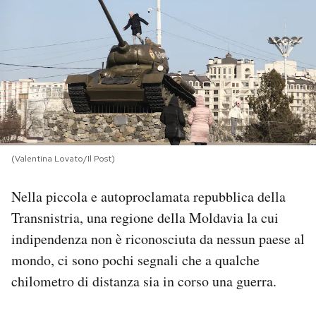
PODCAST
NEWSLETTER
I MIEI PREFERITI
(Valentina Lovato/Il Post)
SHOP
Nella piccola e autoproclamata repubblica della
CALENDARIO
Transnistria, una regione della Moldavia la cui
indipendenza non è riconosciuta da nessun paese al
mondo, ci sono pochi segnali che a qualche
AREA PERSONALE
chilometro di distanza sia in corso una guerra.
Area Personale
Newsletter