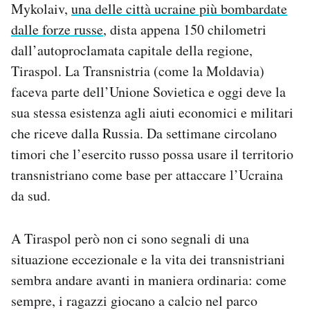
Mykolaiv,
una delle città ucraine più bombardate
Notifiche mobile
dalle forze russe
, dista appena 150 chilometri
Regala il Post
Hai bisogno di aiuto?
dall’autoproclamata capitale della regione,
Esci
Tiraspol. La Transnistria (come la Moldavia)
faceva parte dell’Unione Sovietica e oggi deve la
sua stessa esistenza agli aiuti economici e militari
che riceve dalla Russia. Da settimane circolano
timori che l’esercito russo possa usare il territorio
transnistriano come base per attaccare l’Ucraina
da sud.
A Tiraspol però non ci sono segnali di una
situazione eccezionale e la vita dei transnistriani
sembra andare avanti in maniera ordinaria: come
sempre, i ragazzi giocano a calcio nel parco