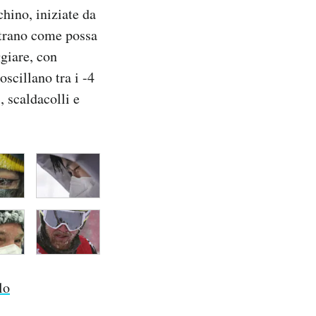
chino, iniziate da
strano come possa
ggiare, con
oscillano tra i -4
, scaldacolli e
lo