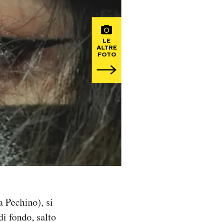
LE
ALTRE
FOTO
a Pechino), si
di fondo, salto