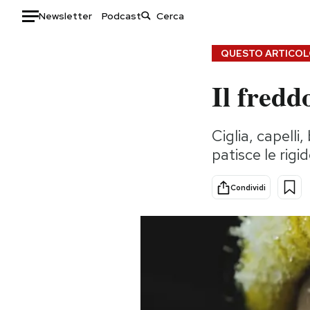
Newsletter
Podcast
Auto
QUESTO ARTICOLO
Il fredd
HOME
Italia
Moda
Ciglia, capelli
Mondo
Libri
patisce le rigi
Politica
Consumismi
Tecnologia
Storie/Idee
Condividi
Internet
Ok Boomer!
Scienza
Media
Cultura
Europa
Economia
Altrecose
Sport
Mondiali calcio 2026