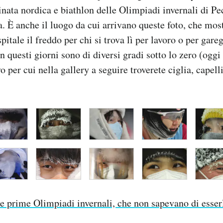
inata nordica e biathlon delle Olimpiadi invernali di Pe
. È anche il luogo da cui arrivano queste foto, che mo
pitale il freddo per chi si trova lì per lavoro o per gare
 questi giorni sono di diversi gradi sotto lo zero (oggi 
o per cui nella gallery a seguire troverete ciglia, capelli
e prime Olimpiadi invernali, che non sapevano di esser