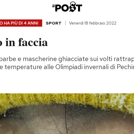
 HA PIÙ DI
4 ANNI
SPORT
Venerdì 18 febbraio 2022
o in faccia
, barbe e mascherine ghiacciate sui volti rattrapp
de temperature alle Olimpiadi invernali di Pech