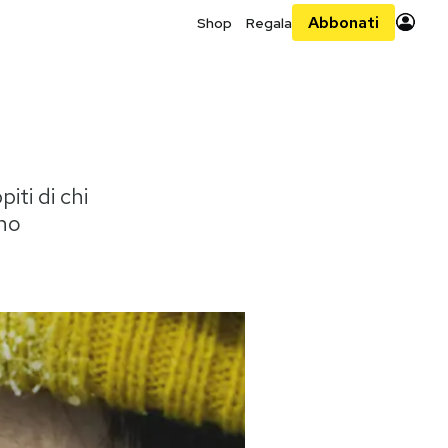
Abbonati
Shop
Regala
iti di chi
ino