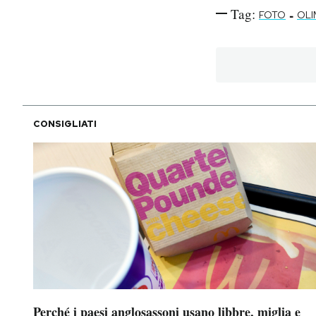
Tag:
-
FOTO
OLI
CONSIGLIATI
Perché i paesi anglosassoni usano libbre, miglia e