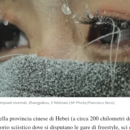
mpiadi invernali, Zhangjiakou, 3 febbraio (AP Photo/Francisco Seco)
lla provincia cinese di Hebei (a circa 200 chilometri d
rio sciistico dove si disputano le gare di freestyle, sci 