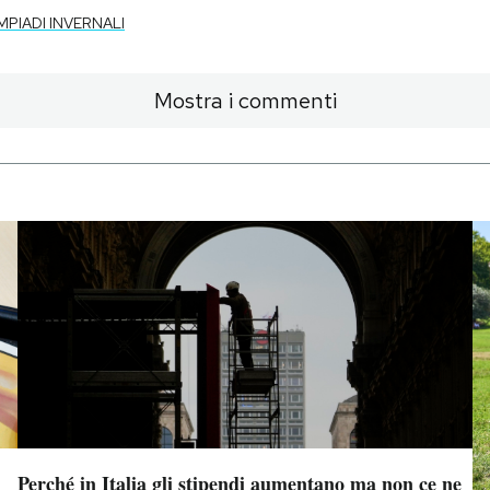
MPIADI INVERNALI
Mostra i commenti
Perché in Italia gli stipendi aumentano ma non ce ne