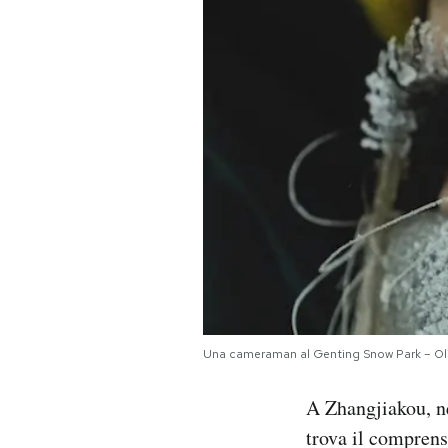
PODCAST
NEWSLETTER
I MIEI PREFERITI
SHOP
CALENDARIO
Una cameraman al Genting Snow Park – Oli
AREA PERSONALE
A Zhangjiakou, ne
Area Personale
trova il comprenso
Newsletter