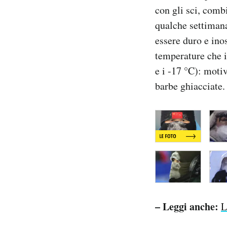
con gli sci, comb
Notifiche mobile
Regala il Post
qualche settimana
Hai bisogno di aiuto?
essere duro e inos
Esci
temperature che in
e i -17 °C): motiv
barbe ghiacciate.
– Leggi anche:
L