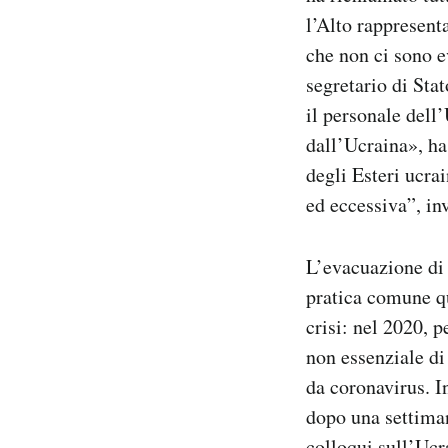
l’Alto rappresent
che non ci sono 
segretario di Sta
il personale del
dall’Ucraina», ha
degli Esteri ucra
ed eccessiva”, in
L’evacuazione di 
pratica comune qu
crisi: nel 2020, 
non essenziale di
da coronavirus. I
dopo una settiman
colloqui sull’Ucr