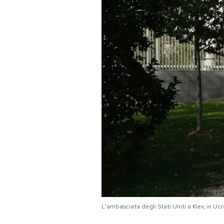
PODCAST
NEWSLETTER
I MIEI PREFERITI
SHOP
CALENDARIO
AREA PERSONALE
Area Personale
L'ambasciata degli Stati Uniti a Kiev, in U
Newsletter