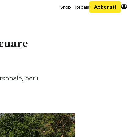
Abbonati
Shop
Regala
acuare
rsonale, per il