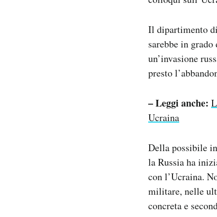
Il dipartimento d
sarebbe in grado d
un’invasione russa
presto l’abbandon
– Leggi anche:
L
Ucraina
Della possibile i
la Russia ha iniz
con l’Ucraina. No
militare, nelle u
concreta e secondo