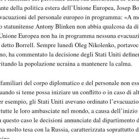
ante della politica estera dell’Unione Europea, Josep Bor
evacuazioni del personale europeo in programma: «A me
to statunitense Antony Blinken non abbia qualcosa da di
l’Unione Europea non ha in programma nessuna evacuaz
 detto Borrell. Sempre lunedì Oleg Nikolenko, portavoc
ino, ha commentato la decisione degli Stati Uniti defin
vitando la popolazione ucraina a mantenere la calma.
familiari del corpo diplomatico e del personale non es
ando si teme possa iniziare un conflitto o in caso di alt
per esempio, gli Stati Uniti avevano ordinato l’evacuazi
 tutte le loro ambasciate nel mondo, a causa dell’inizi
n questo caso le decisioni annunciate dal dipartimento d
a molto tesa con la Russia, caratterizzata soprattutto d
aina.