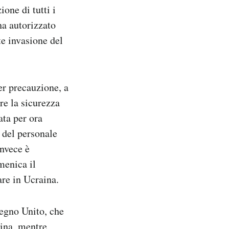
one di tutti i
ha autorizzato
te invasione del
er precauzione, a
re la sicurezza
ata per ora
a del personale
invece è
menica il
are in Ucraina.
Regno Unito, che
aina, mentre