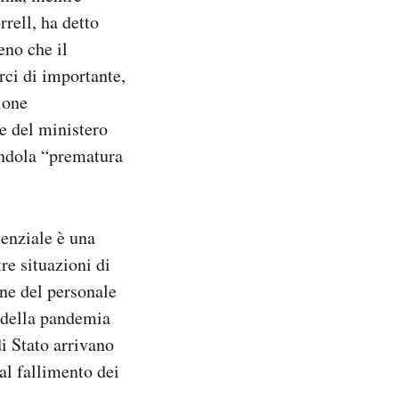
rell, ha detto
no che il
rci di importante,
ione
e del ministero
endola “prematura
senziale è una
re situazioni di
one del personale
o della pandemia
i Stato arrivano
al fallimento dei