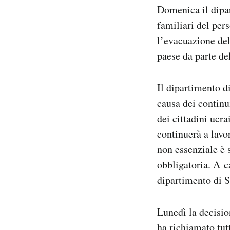
Domenica il dipar
Notifiche mobile
Regala il Post
familiari del per
Hai bisogno di aiuto?
l’evacuazione del
Esci
paese da parte de
Il dipartimento d
causa dei continui
dei cittadini ucra
continuerà a lavo
non essenziale è s
obbligatoria. A c
dipartimento di S
Lunedì la decisio
ha richiamato tut