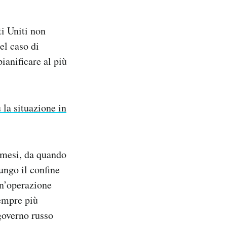
ti Uniti non
el caso di
pianificare al più
la situazione in
e mesi, da quando
ungo il confine
un’operazione
sempre più
 governo russo