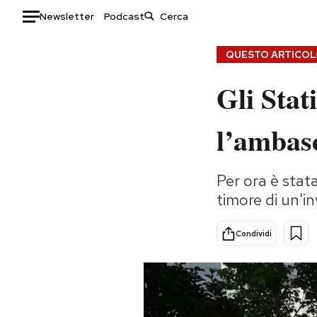
Newsletter
Podcast
Auto
QUESTO ARTICOLO
Gli Stat
HOME
Italia
Moda
l’ambasc
Mondo
Libri
Politica
Consumismi
Per ora è stata
Tecnologia
Storie/Idee
timore di un'i
Internet
Ok Boomer!
Scienza
Media
Condividi
Cultura
Europa
Economia
Altrecose
Sport
Mondiali calcio 2026