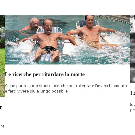
Le ricerche per ritardare la morte
A che punto sono studi e ricerche per rallentare l'invecchiamento
e farci vivere più a lungo possibile
La
È 
r
pe
ura