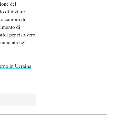
ione del
do di inviare
tto cambio di
lgimento di
tici per risolvere
nnunciata nel
verno in Ucraina