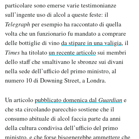
particolare sono emerse varie testimonianze
Notifiche mobile
Regala il Post
sull’ingente uso di alcol a queste feste: il
Hai bisogno di aiuto?
Telegraph
per esempio ha raccontato di quella
Esci
volta che un funzionario fu mandato a comprare
delle bottiglie di vino
da stipare in una valigia
, il
Times
ha titolato
un recente articolo
sui membri
dello staff che smaltivano le sbronze sui divani
nella sede dell’ufficio del primo ministro, al
numero 10 di Downing Street, a Londra.
Un articolo
pubblicato domenica dal
Guardian
e
che sta circolando parecchio sostiene che il
consumo abituale di alcol faccia parte da anni
della cultura condivisa dell’ufficio del primo
ministro, e che forse bisognerebbe ammettere che