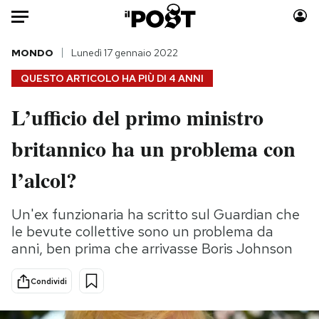
Auto
MONDO
Lunedì 17 gennaio 2022
QUESTO ARTICOLO HA PIÙ DI
4 ANNI
HOME
L’ufficio del primo ministro
Italia
Moda
britannico ha un problema con
Mondo
Libri
Politica
Consumismi
l’alcol?
Tecnologia
Storie/Idee
Internet
Ok Boomer!
Un'ex funzionaria ha scritto sul Guardian che
Scienza
Media
le bevute collettive sono un problema da
Cultura
Europa
anni, ben prima che arrivasse Boris Johnson
Economia
Altrecose
Condividi
Sport
Mondiali calcio 2026