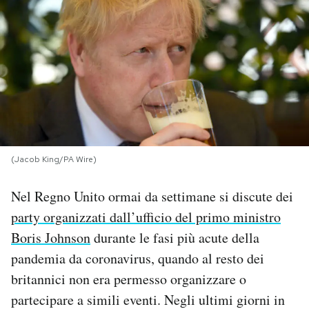
PODCAST
NEWSLETTER
I MIEI PREFERITI
(Jacob King/PA Wire)
SHOP
Nel Regno Unito ormai da settimane si discute dei
CALENDARIO
party organizzati dall’ufficio del primo ministro
Boris Johnson
durante le fasi più acute della
AREA PERSONALE
pandemia da coronavirus, quando al resto dei
britannici non era permesso organizzare o
Area Personale
partecipare a simili eventi. Negli ultimi giorni in
Newsletter