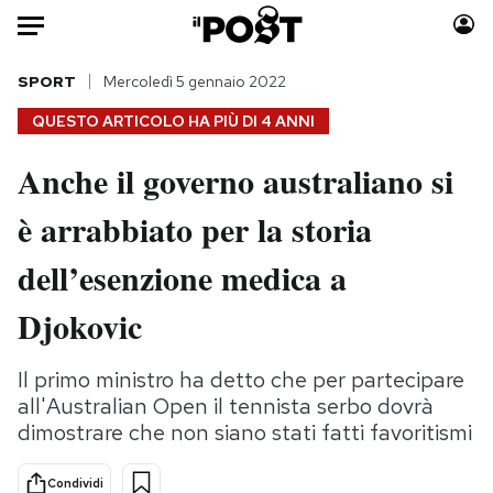
Auto
SPORT
Mercoledì 5 gennaio 2022
QUESTO ARTICOLO HA PIÙ DI
4 ANNI
HOME
Anche il governo australiano si
Italia
Moda
è arrabbiato per la storia
Mondo
Libri
Politica
Consumismi
dell’esenzione medica a
Tecnologia
Storie/Idee
Internet
Ok Boomer!
Djokovic
Scienza
Media
Cultura
Europa
Il primo ministro ha detto che per partecipare
all'Australian Open il tennista serbo dovrà
Economia
Altrecose
dimostrare che non siano stati fatti favoritismi
Sport
Mondiali calcio 2026
Condividi