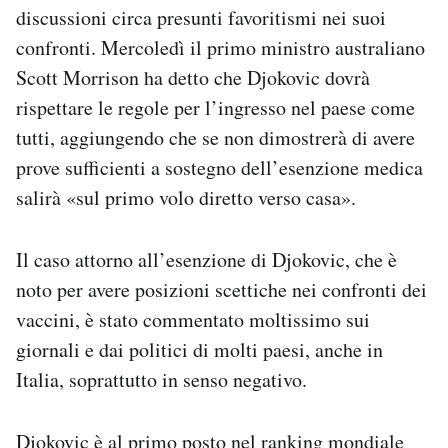
discussioni circa presunti favoritismi nei suoi
Notifiche mobile
Regala il Post
confronti. Mercoledì il primo ministro australiano
Hai bisogno di aiuto?
Scott Morrison ha detto che Djokovic dovrà
Esci
rispettare le regole per l’ingresso nel paese come
tutti, aggiungendo che se non dimostrerà di avere
prove sufficienti a sostegno dell’esenzione medica
salirà «sul primo volo diretto verso casa».
Il caso attorno all’esenzione di Djokovic, che è
noto per avere posizioni scettiche nei confronti dei
vaccini, è stato commentato moltissimo sui
giornali e dai politici di molti paesi, anche in
Italia, soprattutto in senso negativo.
Djokovic è al primo posto nel ranking mondiale