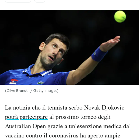
PODCAST
NEWSLETTER
I MIEI PREFERITI
SHOP
(Clive Brunskill/ Getty Images)
CALENDARIO
La notizia che il tennista serbo Novak Djokovic
AREA PERSONALE
potrà partecipare
al prossimo torneo degli
Australian Open grazie a un’esenzione medica dal
Area Personale
vaccino contro il coronavirus ha aperto ampie
Newsletter