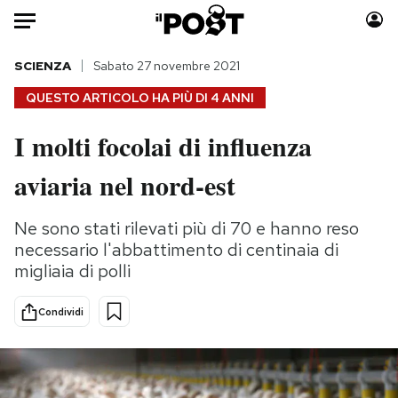
Auto
SCIENZA
Sabato 27 novembre 2021
QUESTO ARTICOLO HA PIÙ DI
4 ANNI
HOME
I molti focolai di influenza
Italia
Moda
aviaria nel nord-est
Mondo
Libri
Politica
Consumismi
Ne sono stati rilevati più di 70 e hanno reso
Tecnologia
Storie/Idee
necessario l'abbattimento di centinaia di
Internet
Ok Boomer!
migliaia di polli
Scienza
Media
Cultura
Europa
Condividi
Economia
Altrecose
Sport
Mondiali calcio 2026