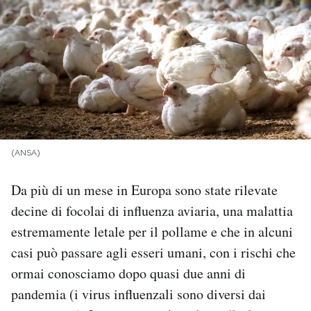
PODCAST
NEWSLETTER
I MIEI PREFERITI
(ANSA)
SHOP
Da più di un mese in Europa sono state rilevate
decine di focolai di influenza aviaria, una malattia
CALENDARIO
estremamente letale per il pollame e che in alcuni
casi può passare agli esseri umani, con i rischi che
AREA PERSONALE
ormai conosciamo dopo quasi due anni di
Area Personale
pandemia (i virus influenzali sono diversi dai
Newsletter