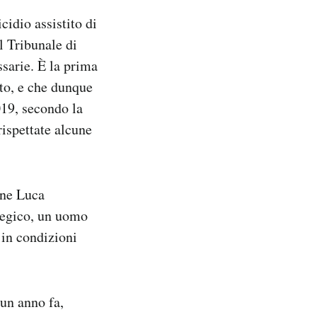
icidio assistito di
l Tribunale di
ssarie. È la prima
ito, e che dunque
019, secondo la
rispettate alcune
one Luca
plegico, un uomo
 in condizioni
 un anno fa,