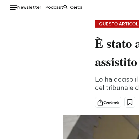
Newsletter
Podcast
Auto
QUESTO ARTICOLO
È stato 
HOME
Italia
Moda
assistito
Mondo
Libri
Politica
Consumismi
Lo ha deciso i
Tecnologia
Storie/Idee
del tribunale 
Internet
Ok Boomer!
Scienza
Media
Condividi
Cultura
Europa
Economia
Altrecose
Sport
Mondiali calcio 2026