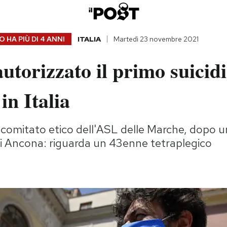
 HA PIÙ DI
4 ANNI
ITALIA
Martedì 23 novembre 2021
autorizzato il primo suicid
 in Italia
l comitato etico dell'ASL delle Marche, dopo 
di Ancona: riguarda un 43enne tetraplegico