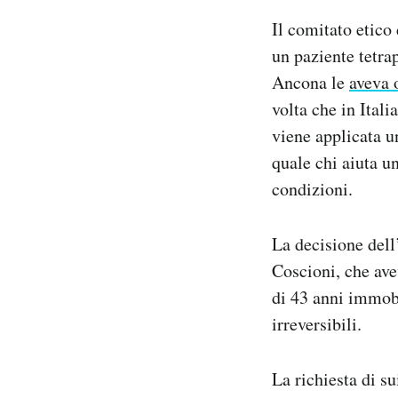
Notifiche mobile
Il comitato etico
Regala il Post
un paziente tetra
Hai bisogno di aiuto?
Ancona le
aveva 
Esci
volta che in Itali
viene applicata 
quale chi aiuta u
condizioni.
La decisione dell
Coscioni, che ave
di 43 anni immobi
irreversibili.
La richiesta di su