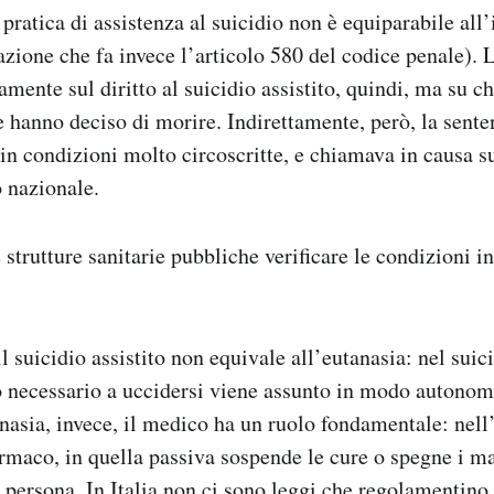
 pratica di assistenza al suicidio non è equiparabile all’
azione che fa invece l’articolo 580 del codice penale). 
amente sul diritto al suicidio assistito, quindi, ma su ch
e hanno deciso di morire. Indirettamente, però, la sent
o in condizioni molto circoscritte, e chiamava in causa s
o nazionale.
 strutture sanitarie pubbliche verificare le condizioni 
l suicidio assistito non equivale all’eutanasia: nel suici
co necessario a uccidersi viene assunto in modo autono
nasia, invece, il medico ha un ruolo fondamentale: nell’
rmaco, in quella passiva sospende le cure o spegne i m
a persona. In Italia non ci sono leggi che regolamentino 