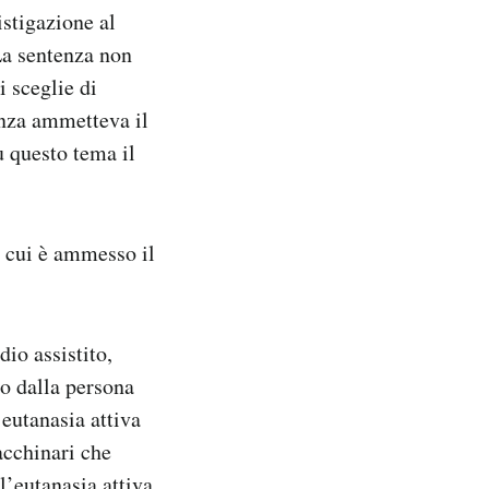
istigazione al
La sentenza non
i sceglie di
enza ammetteva il
u questo tema il
in cui è ammesso il
dio assistito,
mo dalla persona
eutanasia attiva
acchinari che
l’eutanasia attiva