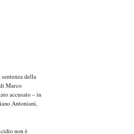
 sentenza della
 di Marco
tato accusato – in
biano Antoniani,
icidio non è