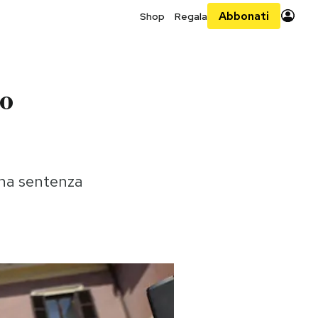
Abbonati
Shop
Regala
io
una sentenza