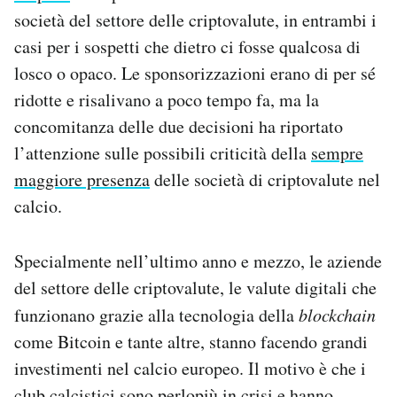
Notifiche mobile
società del settore delle criptovalute, in entrambi i
Regala il Post
casi per i sospetti che dietro ci fosse qualcosa di
Hai bisogno di aiuto?
losco o opaco. Le sponsorizzazioni erano di per sé
Esci
ridotte e risalivano a poco tempo fa, ma la
concomitanza delle due decisioni ha riportato
l’attenzione sulle possibili criticità della
sempre
maggiore presenza
delle società di criptovalute nel
calcio.
Specialmente nell’ultimo anno e mezzo, le aziende
del settore delle criptovalute, le valute digitali che
funzionano grazie alla tecnologia della
blockchain
come Bitcoin e tante altre, stanno facendo grandi
investimenti nel calcio europeo. Il motivo è che i
club calcistici sono perlopiù in crisi e hanno