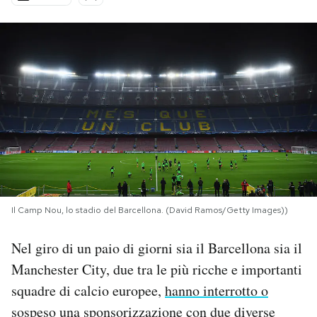
PODCAST
NEWSLETTER
I MIEI PREFERITI
SHOP
Il Camp Nou, lo stadio del Barcellona. (David Ramos/Getty Images))
CALENDARIO
Nel giro di un paio di giorni sia il Barcellona sia il
AREA PERSONALE
Manchester City, due tra le più ricche e importanti
squadre di calcio europee,
hanno interrotto o
Area Personale
sospeso
una sponsorizzazione con due diverse
Newsletter