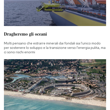
Dragheremo gli oceani
Molti pensano che estrarre minerali dai fondali sia l'unico modo
per sostenere lo sviluppo e la transizione verso l'energia pulita, ma
ci sono rischi enormi