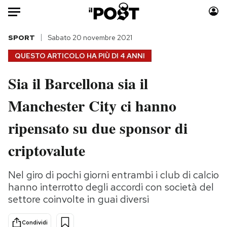
Auto
SPORT
Sabato 20 novembre 2021
QUESTO ARTICOLO HA PIÙ DI
4 ANNI
HOME
Sia il Barcellona sia il
Italia
Moda
Manchester City ci hanno
Mondo
Libri
Politica
Consumismi
ripensato su due sponsor di
Tecnologia
Storie/Idee
Internet
Ok Boomer!
criptovalute
Scienza
Media
Cultura
Europa
Nel giro di pochi giorni entrambi i club di calcio
hanno interrotto degli accordi con società del
Economia
Altrecose
settore coinvolte in guai diversi
Sport
Mondiali calcio 2026
Condividi