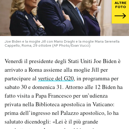
ALTRE
FOTO
PODCAST
NEWSLETTER
Joe Biden e la moglie Jill con Mario Draghi e la moglie Maria Serenella
Cappello, Roma, 29 ottobre (AP Photo/Evan Vucci)
I MIEI PREFERITI
Venerdì il presidente degli Stati Uniti Joe Biden è
arrivato a Roma assieme alla moglie Jill per
SHOP
partecipare al
vertice del G20
, in programma per
sabato 30 e domenica 31. Attorno alle 12 Biden ha
CALENDARIO
fatto visita a Papa Francesco per un’udienza
privata nella Biblioteca apostolica in Vaticano:
AREA PERSONALE
prima dell’ingresso nel Palazzo apostolico, lo ha
Area Personale
salutato dicendogli: «Lei è il più grande
Newsletter