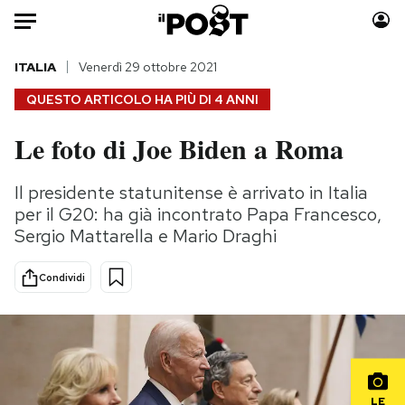
Auto
ITALIA
Venerdì 29 ottobre 2021
QUESTO ARTICOLO HA PIÙ DI
4 ANNI
HOME
Le foto di Joe Biden a Roma
Italia
Moda
Mondo
Libri
Il presidente statunitense è arrivato in Italia
Politica
Consumismi
per il G20: ha già incontrato Papa Francesco,
Tecnologia
Storie/Idee
Sergio Mattarella e Mario Draghi
Internet
Ok Boomer!
Condividi
Scienza
Media
Cultura
Europa
Economia
Altrecose
Sport
Mondiali calcio 2026
LE