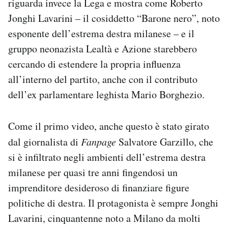
riguarda invece la Lega e mostra come Roberto
Notifiche mobile
Jonghi Lavarini – il cosiddetto “Barone nero”, noto
Regala il Post
esponente dell’estrema destra milanese – e il
Hai bisogno di aiuto?
gruppo neonazista Lealtà e Azione starebbero
Esci
cercando di estendere la propria influenza
all’interno del partito, anche con il contributo
dell’ex parlamentare leghista Mario Borghezio.
Come il primo video, anche questo è stato girato
dal giornalista di
Fanpage
Salvatore Garzillo, che
si è infiltrato negli ambienti dell’estrema destra
milanese per quasi tre anni fingendosi un
imprenditore desideroso di finanziare figure
politiche di destra. Il protagonista è sempre Jonghi
Lavarini, cinquantenne noto a Milano da molti