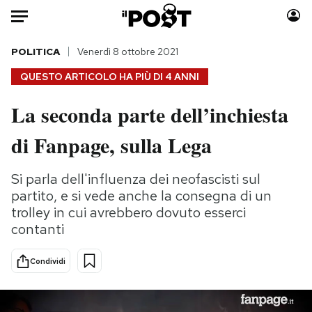
Auto
POLITICA
Venerdì 8 ottobre 2021
QUESTO ARTICOLO HA PIÙ DI
4 ANNI
HOME
La seconda parte dell’inchiesta
Italia
Moda
di Fanpage, sulla Lega
Mondo
Libri
Politica
Consumismi
Si parla dell'influenza dei neofascisti sul
Tecnologia
Storie/Idee
partito, e si vede anche la consegna di un
Internet
Ok Boomer!
trolley in cui avrebbero dovuto esserci
Scienza
Media
contanti
Cultura
Europa
Economia
Altrecose
Condividi
Sport
Mondiali calcio 2026