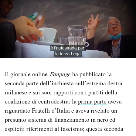
PODCAST
NEWSLETTER
I MIEI PREFERITI
SHOP
Il giornale online
Fanpage
ha pubblicato la
seconda parte dell’inchiesta sull’estrema destra
milanese e sui suoi rapporti con i partiti della
CALENDARIO
coalizione di centrodestra: la
prima parte
aveva
riguardato Fratelli d’Italia e aveva rivelato un
AREA PERSONALE
presunto sistema di finanziamento in nero ed
Area Personale
espliciti riferimenti al fascismo; questa seconda
Newsletter