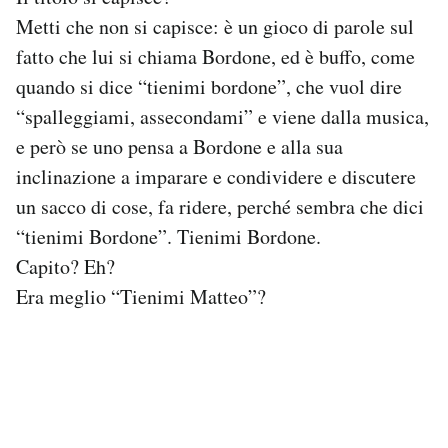
Notifiche mobile
Metti che non si capisce: è un gioco di parole sul
Regala il Post
fatto che lui si chiama Bordone, ed è buffo, come
Hai bisogno di aiuto?
quando si dice “tienimi bordone”, che vuol dire
Esci
“spalleggiami, assecondami” e viene dalla musica,
e però se uno pensa a Bordone e alla sua
inclinazione a imparare e condividere e discutere
un sacco di cose, fa ridere, perché sembra che dici
“tienimi Bordone”. Tienimi Bordone.
Capito? Eh?
Era meglio “Tienimi Matteo”?