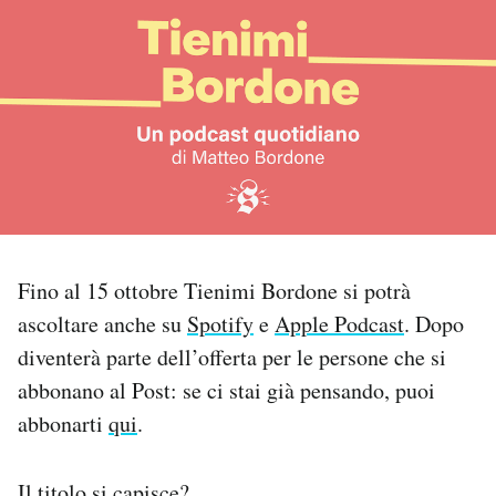
PODCAST
NEWSLETTER
I MIEI PREFERITI
SHOP
Fino al 15 ottobre Tienimi Bordone si potrà
ascoltare anche su
Spotify
e
Apple Podcast
. Dopo
CALENDARIO
diventerà parte dell’offerta per le persone che si
abbonano al Post: se ci stai già pensando, puoi
AREA PERSONALE
abbonarti
qui
.
Area Personale
Newsletter
Il titolo si capisce?