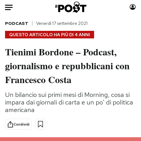
Auto
PODCAST
Venerdì 17 settembre 2021
QUESTO ARTICOLO HA PIÙ DI
4 ANNI
HOME
Tienimi Bordone – Podcast,
Italia
Moda
giornalismo e repubblicani con
Mondo
Libri
Politica
Consumismi
Francesco Costa
Tecnologia
Storie/Idee
Internet
Ok Boomer!
Un bilancio sui primi mesi di Morning, cosa si
Scienza
Media
impara dai giornali di carta e un po' di politica
Cultura
Europa
americana
Economia
Altrecose
Condividi
Sport
Mondiali calcio 2026