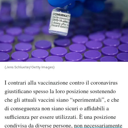
PODCAST
NEWSLETTER
I MIEI PREFERITI
(Jens Schlueter/Getty Images)
SHOP
I contrari alla vaccinazione contro il coronavirus
CALENDARIO
giustificano spesso la loro posizione sostenendo
che gli attuali vaccini siano “sperimentali”, e che
AREA PERSONALE
di conseguenza non siano sicuri o affidabili a
sufficienza per essere utilizzati. È una posizione
Area Personale
condivisa da diverse persone,
non necessariamente
Newsletter