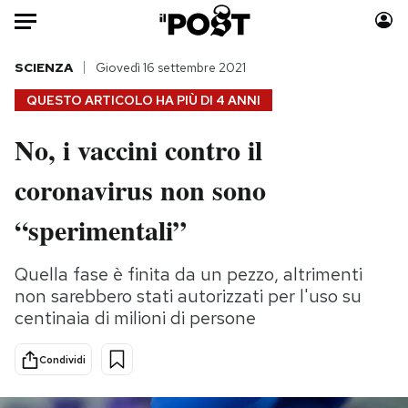
Auto
SCIENZA
Giovedì 16 settembre 2021
QUESTO ARTICOLO HA PIÙ DI
4 ANNI
HOME
No, i vaccini contro il
Italia
Moda
coronavirus non sono
Mondo
Libri
Politica
Consumismi
“sperimentali”
Tecnologia
Storie/Idee
Internet
Ok Boomer!
Quella fase è finita da un pezzo, altrimenti
Scienza
Media
non sarebbero stati autorizzati per l'uso su
Cultura
Europa
centinaia di milioni di persone
Economia
Altrecose
Condividi
Sport
Mondiali calcio 2026