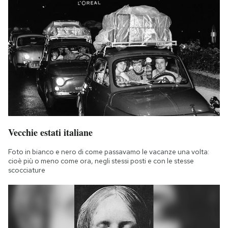
Vecchie estati italiane
Foto in bianco e nero di come passavamo le vacanze una volta:
cioè più o meno come ora, negli stessi posti e con le stesse
scocciature