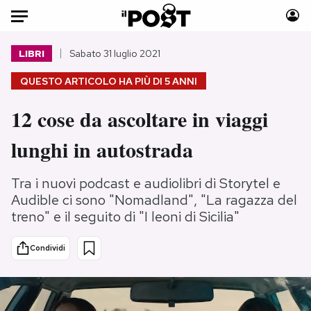
Auto
LIBRI
Sabato 31 luglio 2021
QUESTO ARTICOLO HA PIÙ DI
5 ANNI
HOME
12 cose da ascoltare in viaggi
Italia
Moda
Mondo
Libri
lunghi in autostrada
Politica
Consumismi
Tecnologia
Storie/Idee
Tra i nuovi podcast e audiolibri di Storytel e
Internet
Ok Boomer!
Audible ci sono "Nomadland", "La ragazza del
treno" e il seguito di "I leoni di Sicilia"
Scienza
Media
Cultura
Europa
Condividi
Economia
Altrecose
Sport
Mondiali calcio 2026