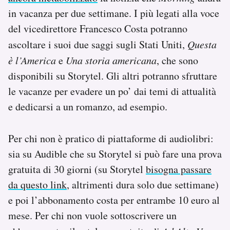
Notifiche mobile
in vacanza per due settimane. I più legati alla voce
Regala il Post
del vicedirettore Francesco Costa potranno
Hai bisogno di aiuto?
ascoltare i suoi due saggi sugli Stati Uniti,
Questa
Esci
è l’America
e
Una storia americana
, che sono
disponibili su Storytel. Gli altri potranno sfruttare
le vacanze per evadere un po’ dai temi di attualità
e dedicarsi a un romanzo, ad esempio.
Per chi non è pratico di piattaforme di audiolibri:
sia su Audible che su Storytel si può fare una prova
gratuita di 30 giorni (su Storytel
bisogna passare
da questo link
, altrimenti dura solo due settimane)
e poi l’abbonamento costa per entrambe 10 euro al
mese. Per chi non vuole sottoscrivere un