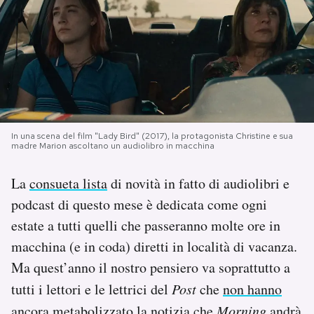
PODCAST
NEWSLETTER
I MIEI PREFERITI
In una scena del film "Lady Bird" (2017), la protagonista Christine e sua
madre Marion ascoltano un audiolibro in macchina
SHOP
La
consueta lista
di novità in fatto di audiolibri e
podcast di questo mese è dedicata come ogni
CALENDARIO
estate a tutti quelli che passeranno molte ore in
macchina (e in coda) diretti in località di vacanza.
AREA PERSONALE
Ma quest’anno il nostro pensiero va soprattutto a
tutti i lettori e le lettrici del
Post
che
non hanno
Area Personale
Newsletter
ancora metabolizzato
la notizia che
Morning
andrà