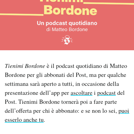
PODCAST
NEWSLETTER
I MIEI PREFERITI
Tienimi Bordone
è il podcast quotidiano di Matteo
SHOP
Bordone per gli abbonati del Post, ma per qualche
settimana sarà aperto a tutti, in occasione della
CALENDARIO
presentazione dell’app per
ascoltare
i
podcast
del
Post. Tienimi Bordone tornerà poi a fare parte
dell’offerta per chi è abbonato: e se non lo sei,
puoi
AREA PERSONALE
esserlo anche tu
.
Area Personale
Newsletter