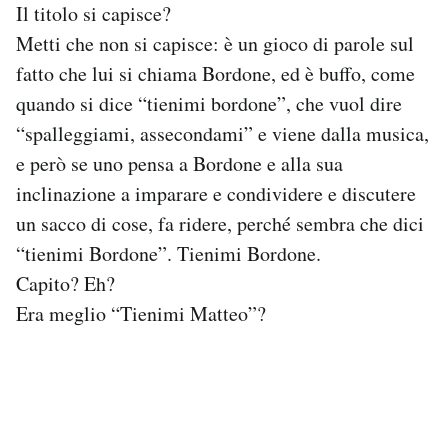
Il titolo si capisce?
Notifiche mobile
Metti che non si capisce: è un gioco di parole sul
Regala il Post
Hai bisogno di aiuto?
fatto che lui si chiama Bordone, ed è buffo, come
Esci
quando si dice “tienimi bordone”, che vuol dire
“spalleggiami, assecondami” e viene dalla musica,
e però se uno pensa a Bordone e alla sua
inclinazione a imparare e condividere e discutere
un sacco di cose, fa ridere, perché sembra che dici
“tienimi Bordone”. Tienimi Bordone.
Capito? Eh?
Era meglio “Tienimi Matteo”?