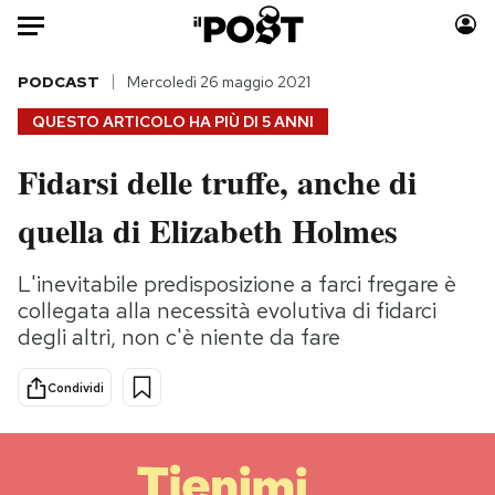
Auto
PODCAST
Mercoledì 26 maggio 2021
QUESTO ARTICOLO HA PIÙ DI
5 ANNI
HOME
Fidarsi delle truffe, anche di
Italia
Moda
quella di Elizabeth Holmes
Mondo
Libri
Politica
Consumismi
L'inevitabile predisposizione a farci fregare è
Tecnologia
Storie/Idee
collegata alla necessità evolutiva di fidarci
Internet
Ok Boomer!
degli altri, non c'è niente da fare
Scienza
Media
Cultura
Europa
Condividi
Economia
Altrecose
Sport
Mondiali calcio 2026