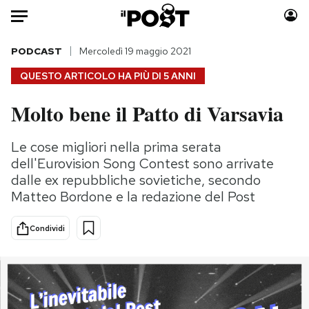
Auto
PODCAST
Mercoledì 19 maggio 2021
QUESTO ARTICOLO HA PIÙ DI
5 ANNI
HOME
Molto bene il Patto di Varsavia
Italia
Moda
Mondo
Libri
Le cose migliori nella prima serata
Politica
Consumismi
dell'Eurovision Song Contest sono arrivate
Tecnologia
Storie/Idee
dalle ex repubbliche sovietiche, secondo
Matteo Bordone e la redazione del Post
Internet
Ok Boomer!
Scienza
Media
Condividi
Cultura
Europa
Economia
Altrecose
Sport
Mondiali calcio 2026