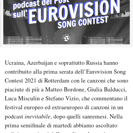
PODCAST
NEWSLETTER
I MIEI PREFERITI
Ucraina, Azerbaijan e soprattutto Russia hanno
contribuito alla prima serata dell’Eurovision Song
SHOP
Contest 2021 di Rotterdam con le canzoni che sono
piaciute di più a Matteo Bordone, Giulia Balducci,
CALENDARIO
Luca Misculin e Stefano Vizio, che commentano il
festival europeo ed extraeuropeo di canzoni in un
AREA PERSONALE
podcast
inevitabile
, dopo quelli sanremesi. Nella
Area Personale
prima semifinale di martedì abbiamo ascoltato
Newsletter