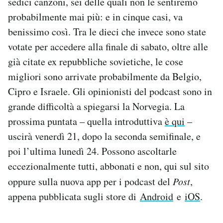
sedici canzoni, sei delle quali non le sentiremo
Notifiche mobile
probabilmente mai più: e in cinque casi, va
Regala il Post
benissimo così. Tra le dieci che invece sono state
Hai bisogno di aiuto?
votate per accedere alla finale di sabato, oltre alle
Esci
già citate ex repubbliche sovietiche, le cose
migliori sono arrivate probabilmente da Belgio,
Cipro e Israele. Gli opinionisti del podcast sono in
grande difficoltà a spiegarsi la Norvegia. La
prossima puntata – quella introduttiva
è qui
–
uscirà venerdì 21, dopo la seconda semifinale, e
poi l’ultima lunedì 24. Possono ascoltarle
eccezionalmente tutti, abbonati e non, qui sul sito
oppure sulla nuova app per i podcast del
Post
,
appena pubblicata sugli store di
Android
e
iOS
.