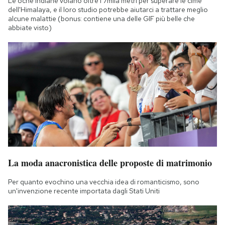
Le oche indiane volano oltre i 7mila metri per superare le cime
dell'Himalaya, e il loro studio potrebbe aiutarci a trattare meglio
alcune malattie (bonus: contiene una delle GIF più belle che
abbiate visto)
La moda anacronistica delle proposte di matrimonio
Per quanto evochino una vecchia idea di romanticismo, sono
un'invenzione recente importata dagli Stati Uniti