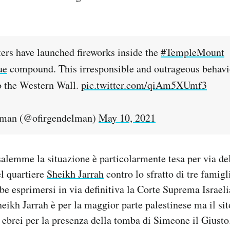
ters have launched fireworks inside the
#TempleMount
ue
compound. This irresponsible and outrageous behavio
to the Western Wall.
pic.twitter.com/qiAm5XUmf3
lman (@ofirgendelman)
May 10, 2021
alemme la situazione è particolarmente tesa per via de
l quartiere
Sheikh Jarrah
contro lo sfratto di tre famigl
be esprimersi in via definitiva la Corte Suprema Israel
eikh Jarrah è per la maggior parte palestinese ma il sit
 ebrei per la presenza della tomba di Simeone il Giusto.