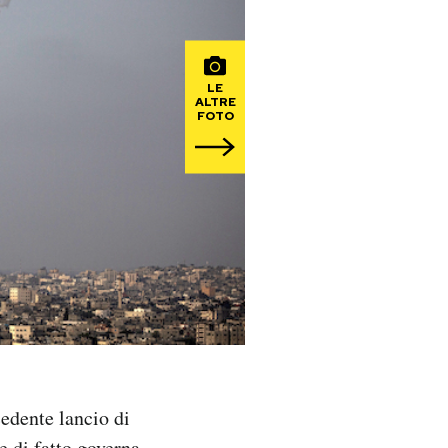
LE
ALTRE
FOTO
cedente lancio di
 di fatto governa