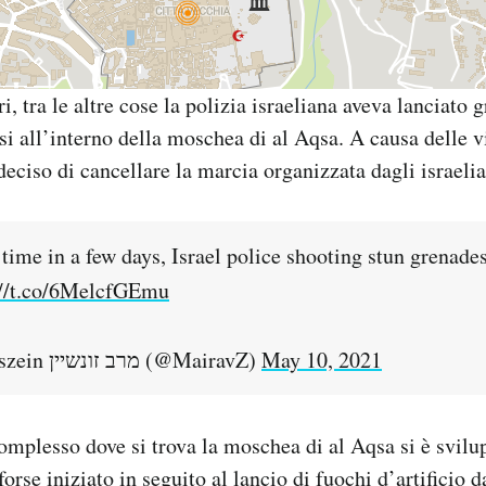
i, tra le altre cose la polizia israeliana aveva lanciato 
esi all’interno della moschea di al Aqsa. A causa delle v
deciso di cancellare la marcia organizzata dagli israelia
time in a few days, Israel police shooting stun grenade
://t.co/6MelcfGEmu
— Mairav Zonszein מרב זונשיין (@MairavZ)
May 10, 2021
omplesso dove si trova la moschea di al Aqsa si è svilu
forse iniziato in seguito al lancio di fuochi d’artificio d