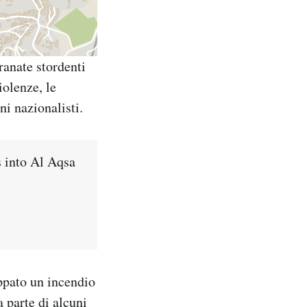
granate stordenti
iolenze, le
ni nazionalisti.
s into Al Aqsa
ppato un incendio
a parte di alcuni