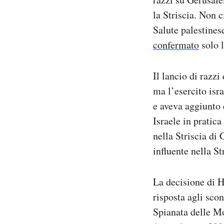
Notifiche mobile
la Striscia. Non c
Regala il Post
Salute palestinese
Hai bisogno di aiuto?
confermato
solo 
Esci
Il lancio di razz
ma l’esercito isr
e aveva aggiunto 
Israele in pratica
nella Striscia di
influente nella S
La decisione di H
risposta agli scon
Spianata delle Mo