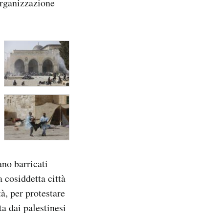
organizzazione
ano barricati
a cosiddetta città
à, per protestare
a dai palestinesi