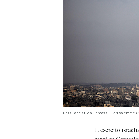
PODCAST
NEWSLETTER
I MIEI PREFERITI
SHOP
CALENDARIO
Razzi lanciati da Hamas su Gerusalemme (
AREA PERSONALE
Area Personale
L’esercito israeli
Newsletter
razzi su Gerusale