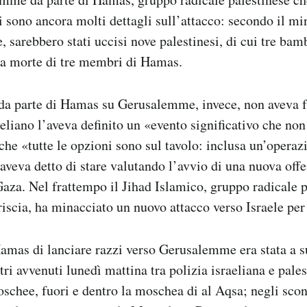
i sono ancora molti dettagli sull’attacco: secondo il mi
, sarebbero stati uccisi nove palestinesi, di cui tre bam
la morte di tre membri di Hamas.
i da parte di Hamas su Gerusalemme, invece, non aveva f
aeliano l’aveva definito un «evento significativo che non
che «tutte le opzioni sono sul tavolo: inclusa un’operazi
 aveva detto di stare valutando l’avvio di una nuova off
 Gaza. Nel frattempo il Jihad Islamico, gruppo radicale 
triscia, ha minacciato un nuovo attacco verso Israele per
amas di lanciare razzi verso Gerusalemme era stata a s
tri avvenuti lunedì mattina tra polizia israeliana e pales
schee, fuori e dentro la moschea di al Aqsa; negli scont