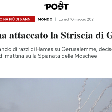
 HA PIÙ DI
5 ANNI
MONDO
Lunedì 10 maggio 2021
ha attaccato la Striscia di
 lancio di razzi di Hamas su Gerusalemme, decis
edì mattina sulla Spianata delle Moschee