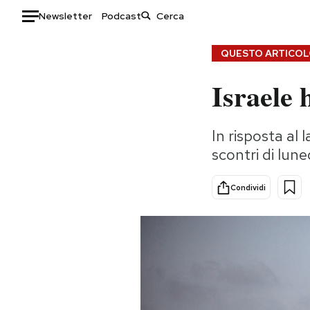
Newsletter
Podcast
Auto
QUESTO ARTICOLO
Israele 
HOME
Italia
Moda
In risposta al
Mondo
Libri
scontri di lun
Politica
Consumismi
Tecnologia
Storie/Idee
Condividi
Internet
Ok Boomer!
Scienza
Media
Cultura
Europa
Economia
Altrecose
Sport
Mondiali calcio 2026