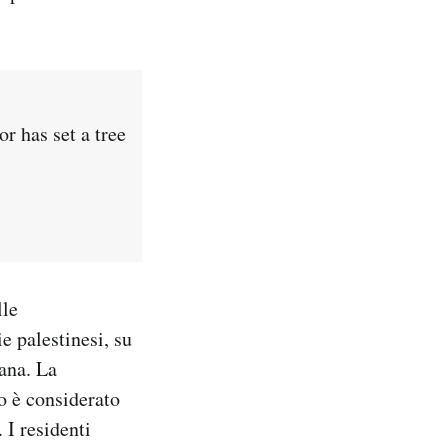
r has set a tree
lle
ie palestinesi, su
iana. La
o è considerato
 I residenti