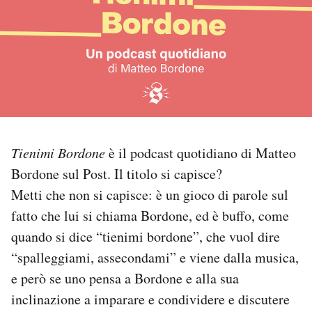
PODCAST
NEWSLETTER
I MIEI PREFERITI
Tienimi Bordone
è il podcast quotidiano di Matteo
SHOP
Bordone sul Post. Il titolo si capisce?
Metti che non si capisce: è un gioco di parole sul
CALENDARIO
fatto che lui si chiama Bordone, ed è buffo, come
quando si dice “tienimi bordone”, che vuol dire
“spalleggiami, assecondami” e viene dalla musica,
AREA PERSONALE
e però se uno pensa a Bordone e alla sua
Area Personale
inclinazione a imparare e condividere e discutere
Newsletter