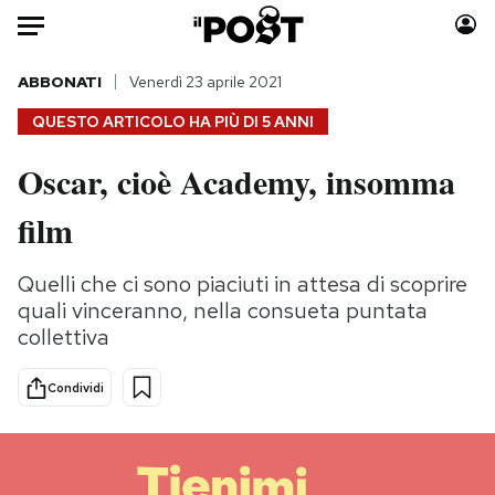
Auto
ABBONATI
Venerdì 23 aprile 2021
QUESTO ARTICOLO HA PIÙ DI
5 ANNI
HOME
Oscar, cioè Academy, insomma
Italia
Moda
film
Mondo
Libri
Politica
Consumismi
Quelli che ci sono piaciuti in attesa di scoprire
Tecnologia
Storie/Idee
quali vinceranno, nella consueta puntata
Internet
Ok Boomer!
collettiva
Scienza
Media
Cultura
Europa
Condividi
Economia
Altrecose
Sport
Mondiali calcio 2026