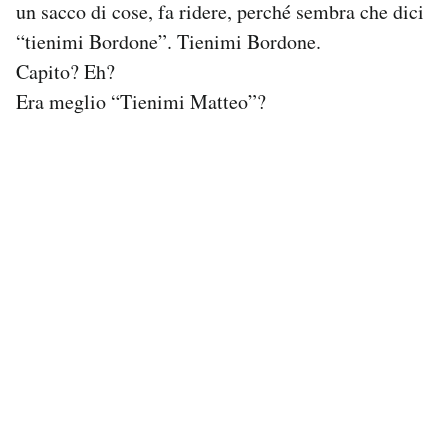
un sacco di cose, fa ridere, perché sembra che dici
Notifiche mobile
“tienimi Bordone”. Tienimi Bordone.
Regala il Post
Capito? Eh?
Hai bisogno di aiuto?
Esci
Era meglio “Tienimi Matteo”?