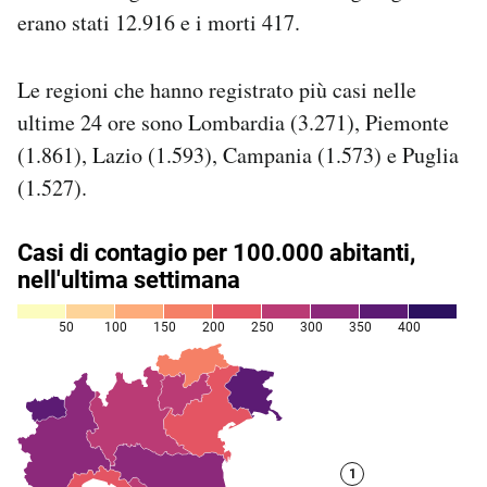
Notifiche mobile
erano stati 12.916 e i morti 417.
Regala il Post
Hai bisogno di aiuto?
Le regioni che hanno registrato più casi nelle
Esci
ultime 24 ore sono Lombardia (3.271), Piemonte
(1.861), Lazio (1.593), Campania (1.573) e Puglia
(1.527).