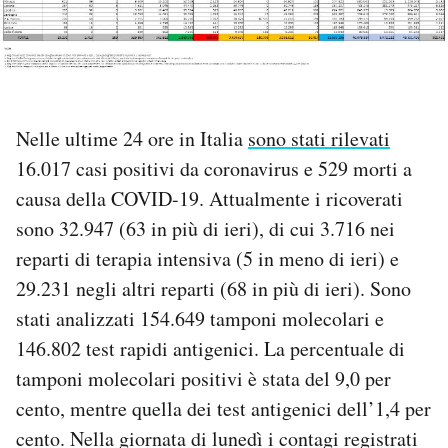
PODCAST
NEWSLETTER
Nelle ultime 24 ore in Italia
sono stati rilevati
16.017 casi positivi da coronavirus e 529 morti a
I MIEI PREFERITI
causa della COVID-19. Attualmente i ricoverati
sono 32.947 (63 in più di ieri), di cui 3.716 nei
SHOP
reparti di terapia intensiva (5 in meno di ieri) e
29.231 negli altri reparti (68 in più di ieri). Sono
CALENDARIO
stati analizzati 154.649 tamponi molecolari e
146.802 test rapidi antigenici. La percentuale di
AREA PERSONALE
tamponi molecolari positivi è stata del 9,0 per
cento, mentre quella dei test antigenici dell’1,4 per
Area Personale
cento. Nella giornata di lunedì i contagi registrati
Newsletter