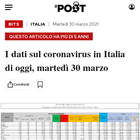
Auto
BITS
ITALIA
Martedì 30 marzo 2021
QUESTO ARTICOLO HA PIÙ DI
5 ANNI
HOME
I dati sul coronavirus in Italia
Italia
Moda
Mondo
Libri
di oggi, martedì 30 marzo
Politica
Consumismi
Tecnologia
Storie/Idee
Condividi
Internet
Ok Boomer!
Scienza
Media
Cultura
Europa
Economia
Altrecose
Sport
Mondiali calcio 2026