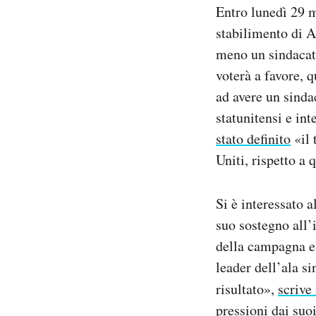
Entro lunedì 29
Notifiche mobile
Regala il Post
stabilimento di A
Hai bisogno di aiuto?
meno un sindacato
Esci
voterà a favore, 
ad avere un sinda
statunitensi e in
stato definito
«il 
Uniti, rispetto a 
Si è interessato a
suo sostegno all’
della campagna e
leader dell’ala s
risultato»,
scrive
pressioni dai suo