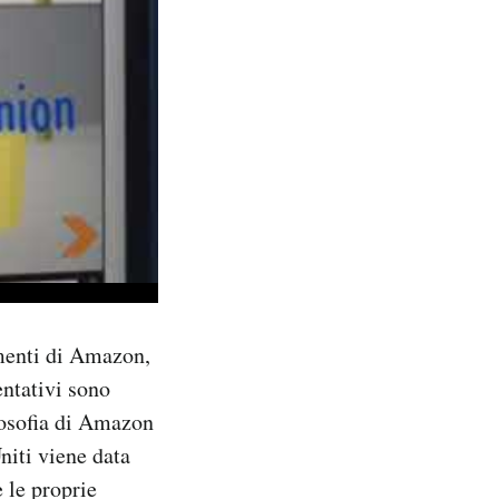
imenti di Amazon,
entativi sono
losofia di Amazon
niti viene data
 le proprie