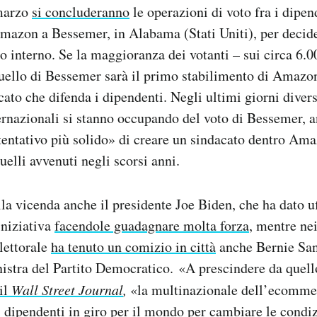
 marzo
si concluderanno
le operazioni di voto fra i dipen
mazon a Bessemer, in Alabama (Stati Uniti), per decider
 interno. Se la maggioranza dei votanti – sui circa 6.0
quello di Bessemer sarà il primo stabilimento di Amazon
cato che difenda i dipendenti. Negli ultimi giorni divers
ternazionali si stanno occupando del voto di Bessemer,
tentativo più solido» di creare un sindacato dentro Ama
quelli avvenuti negli scorsi anni.
lla vicenda anche il presidente Joe Biden, che ha dato u
iniziativa
facendole guadagnare molta forza
, mentre nei
lettorale
ha tenuto un comizio in città
anche Bernie San
inistra del Partito Democratico. «A prescindere da quello
 il
Wall Street Journal
,
«la multinazionale dell’ecommer
i dipendenti in giro per il mondo per cambiare le condiz