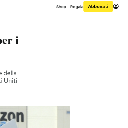
Abbonati
Shop
Regala
er i
 della
i Uniti