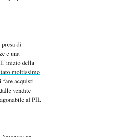
 presa di
ze e una
ll’inizio della
tato moltissimo
i fare acquisti
dalle vendite
ragonabile al PIL
 di Amazon: un