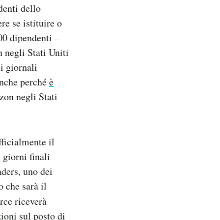
denti dello
e se istituire o
00 dipendenti –
 negli Stati Uniti
i giornali
 anche perché
è
zon negli Stati
fficialmente il
 giorni finali
ders, uno dei
 che sarà il
ce riceverà
ioni sul posto di