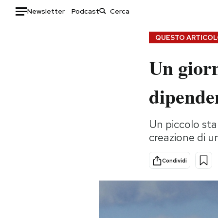
Newsletter
Podcast
Auto
QUESTO ARTICOLO
Un giorn
HOME
Italia
Moda
dipende
Mondo
Libri
Politica
Consumismi
Un piccolo sta
Tecnologia
Storie/Idee
creazione di un
Internet
Ok Boomer!
Scienza
Media
Condividi
Cultura
Europa
Economia
Altrecose
Sport
Mondiali calcio 2026