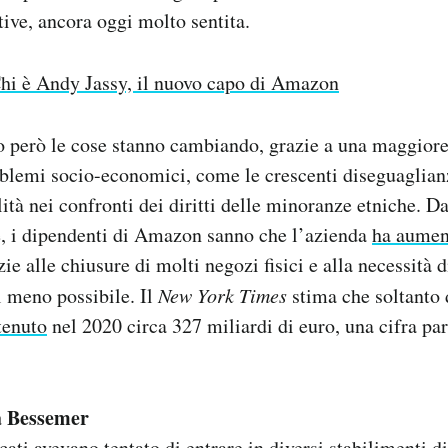
tive, ancora oggi molto sentita.
hi è Andy Jassy, il nuovo capo di Amazon
 però le cose stanno cambiando, grazie a una maggiore
oblemi socio-economici, come le crescenti diseguaglian
tà nei confronti dei diritti delle minoranze etniche. Da
e, i dipendenti di Amazon sanno che l’azienda
ha aumen
ie alle chiusure di molti negozi fisici e alla necessità d
l meno possibile. Il
New York Times
stima che soltanto 
tenuto
nel 2020 circa 327 miliardi di euro, una cifra pa
a Bessemer
acati avevano tentato di entrare in diversi stabilimenti