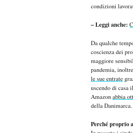
condizioni lavora
– Leggi anche:
C
Da qualche tempo
coscienza dei pr
maggiore sensibili
pandemia, inoltr
le sue entrate
graz
uscendo di casa i
Amazon
abbia ot
della Danimarca.
Perché proprio 
In passato i sind