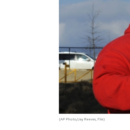
PODCAST
NEWSLETTER
I MIEI PREFERITI
SHOP
CALENDARIO
AREA PERSONALE
Area Personale
(AP Photo/Jay Reeves, File)
Newsletter