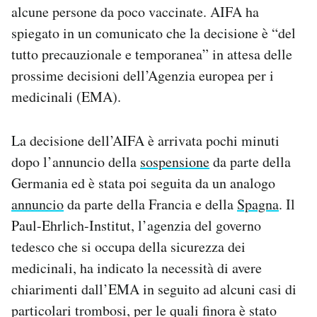
alcune persone da poco vaccinate. AIFA ha
Notifiche mobile
Regala il Post
spiegato in un comunicato che la decisione è “del
Hai bisogno di aiuto?
tutto precauzionale e temporanea” in attesa delle
Esci
prossime decisioni dell’Agenzia europea per i
medicinali (EMA).
La decisione dell’AIFA è arrivata pochi minuti
dopo l’annuncio della
sospensione
da parte della
Germania ed è stata poi seguita da un analogo
annuncio
da parte della Francia e della
Spagna
. Il
Paul-Ehrlich-Institut, l’agenzia del governo
tedesco che si occupa della sicurezza dei
medicinali, ha indicato la necessità di avere
chiarimenti dall’EMA in seguito ad alcuni casi di
particolari trombosi, per le quali finora è stato