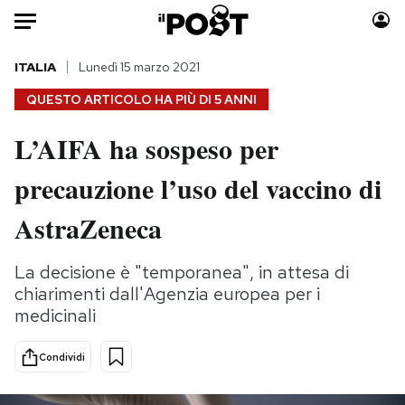
Auto
ITALIA
Lunedì 15 marzo 2021
QUESTO ARTICOLO HA PIÙ DI
5 ANNI
HOME
L’AIFA ha sospeso per
Italia
Moda
precauzione l’uso del vaccino di
Mondo
Libri
Politica
Consumismi
AstraZeneca
Tecnologia
Storie/Idee
Internet
Ok Boomer!
La decisione è "temporanea", in attesa di
Scienza
Media
chiarimenti dall'Agenzia europea per i
Cultura
Europa
medicinali
Economia
Altrecose
Condividi
Sport
Mondiali calcio 2026