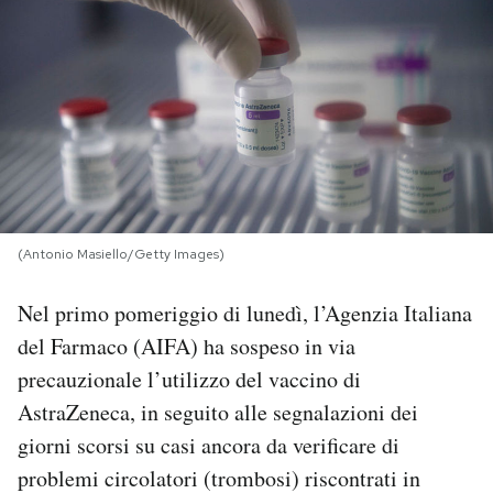
PODCAST
NEWSLETTER
I MIEI PREFERITI
(Antonio Masiello/Getty Images)
SHOP
Nel primo pomeriggio di lunedì, l’Agenzia Italiana
CALENDARIO
del Farmaco (AIFA) ha sospeso in via
precauzionale l’utilizzo del vaccino di
AREA PERSONALE
AstraZeneca, in seguito alle segnalazioni dei
giorni scorsi su casi ancora da verificare di
Area Personale
problemi circolatori (trombosi) riscontrati in
Newsletter