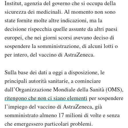
Institut, agenzia del governo che si occupa della
Notifiche mobile
sicurezza dei medicinali. Al momento non sono
Regala il Post
state fornite molte altre indicazioni, ma la
Hai bisogno di aiuto?
Esci
decisione rispecchia quelle assunte da altri paesi
europei, che nei giorni scorsi avevano deciso di
sospendere la somministrazione, di alcuni lotti o
per intero, del vaccino di AstraZeneca.
Sulla base dei dati a oggi a disposizione, le
principali autorità sanitarie, a cominciare
dall’Organizzazione Mondiale della Sanità (OMS),
ritengono che non ci siano elementi
per sospendere
l’impiego del vaccino di AstraZeneca, già
somministrato almeno 17 milioni di volte e senza
che emergessero particolari problemi.