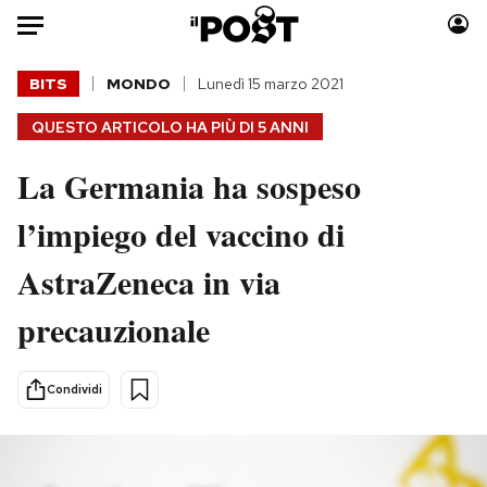
Auto
BITS
MONDO
Lunedì 15 marzo 2021
QUESTO ARTICOLO HA PIÙ DI
5 ANNI
HOME
La Germania ha sospeso
Italia
Moda
Mondo
Libri
l’impiego del vaccino di
Politica
Consumismi
AstraZeneca in via
Tecnologia
Storie/Idee
Internet
Ok Boomer!
precauzionale
Scienza
Media
Cultura
Europa
Condividi
Economia
Altrecose
Sport
Mondiali calcio 2026