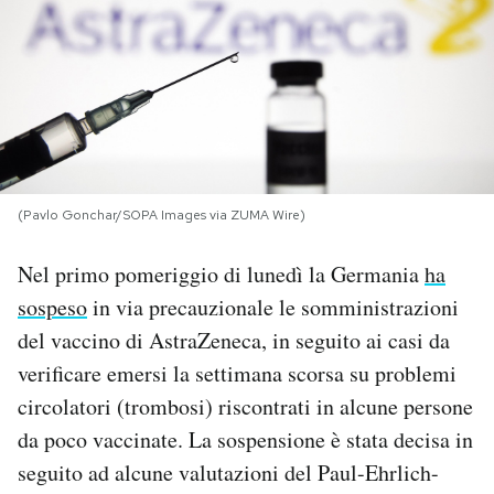
PODCAST
NEWSLETTER
I MIEI PREFERITI
(Pavlo Gonchar/SOPA Images via ZUMA Wire)
SHOP
Nel primo pomeriggio di lunedì la Germania
ha
sospeso
in via precauzionale le somministrazioni
CALENDARIO
del vaccino di AstraZeneca, in seguito ai casi da
verificare emersi la settimana scorsa su problemi
circolatori (trombosi) riscontrati in alcune persone
AREA PERSONALE
da poco vaccinate. La sospensione è stata decisa in
Area Personale
seguito ad alcune valutazioni del Paul-Ehrlich-
Newsletter