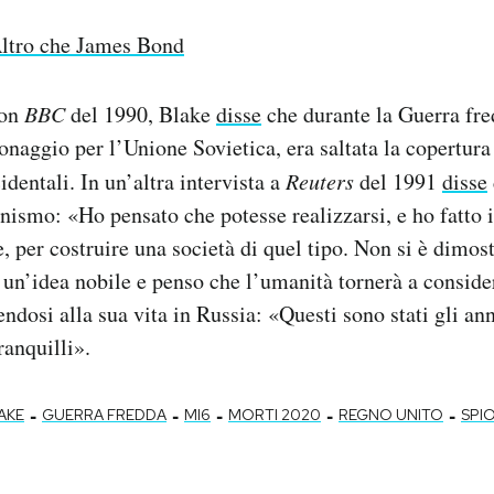
ltro che James Bond
con
BBC
del 1990, Blake
disse
che durante la Guerra fre
ionaggio per l’Unione Sovietica, era saltata la copertura
identali. In un’altra intervista a
Reuters
del 1991
disse
ismo: «Ho pensato che potesse realizzarsi, e ho fatto i
, per costruire una società di quel tipo. Non si è dimost
un’idea nobile e penso che l’umanità tornerà a conside
endosi alla sua vita in Russia: «Questi sono stati gli ann
ranquilli».
-
-
-
-
-
AKE
GUERRA FREDDA
MI6
MORTI 2020
REGNO UNITO
SPI