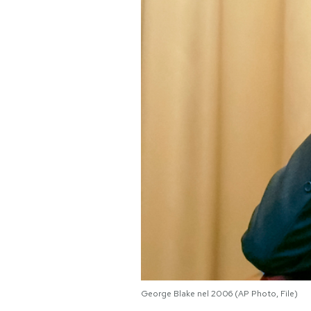
PODCAST
NEWSLETTER
I MIEI PREFERITI
SHOP
CALENDARIO
AREA PERSONALE
Area Personale
George Blake nel 2006 (AP Photo, File)
Newsletter