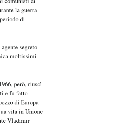
mi comunisti di
rante la guerra
 periodo di
n agente segreto
nica moltissimi
1966, però, riuscì
ti e fu fatto
 pezzo di Europa
 sua vita in Unione
nte Vladimir