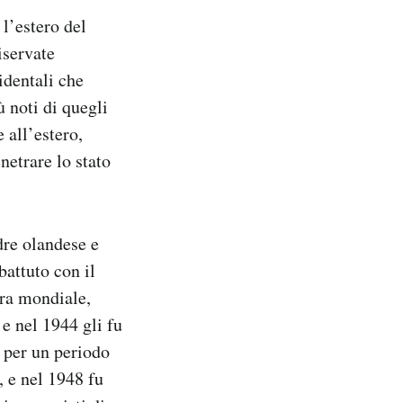
l’estero del
iservate
identali che
 noti di quegli
 all’estero,
netrare lo stato
dre olandese e
battuto con il
ra mondiale,
 e nel 1944 gli fu
ò per un periodo
, e nel 1948 fu