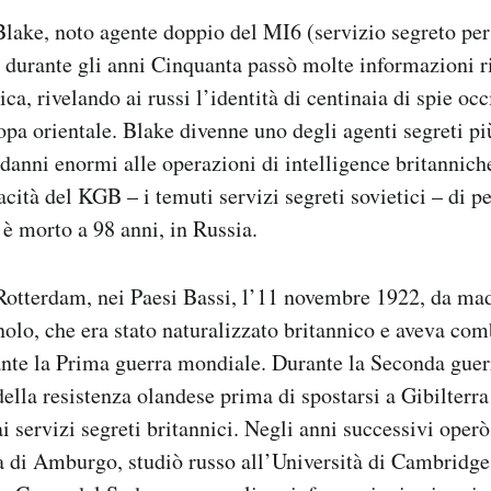
ake, noto agente doppio del MI6 (servizio segreto per 
durante gli anni Cinquanta passò molte informazioni r
ca, rivelando ai russi l’identità di centinaia di spie occ
pa orientale. Blake divenne uno degli agenti segreti più
 danni enormi alle operazioni di intelligence britanniche
cità del KGB – i temuti servizi segreti sovietici – di pe
 è morto a 98 anni, in Russia.
Rotterdam, nei Paesi Bassi, l’11 novembre 1922, da ma
olo, che era stato naturalizzato britannico e aveva com
nte la Prima guerra mondiale. Durante la Seconda guer
della resistenza olandese prima di spostarsi a Gibilterra
ai servizi segreti britannici. Negli anni successivi oper
ca di Amburgo, studiò russo all’Università di Cambridge