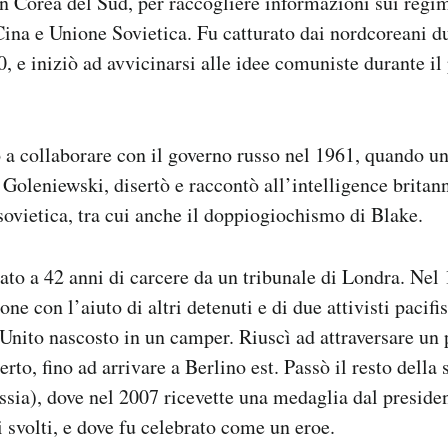
n Corea del Sud, per raccogliere informazioni sui regi
ina e Unione Sovietica. Fu catturato dai nordcoreani du
0, e iniziò ad avvicinarsi alle idee comuniste durante il
 a collaborare con il governo russo nel 1961, quando u
Goleniewski, disertò e raccontò all’intelligence britan
 sovietica, tra cui anche il doppiogiochismo di Blake.
to a 42 anni di carcere da un tribunale di Londra. Nel 
one con l’aiuto di altri detenuti e di due attivisti pacifis
Unito nascosto in un camper. Riuscì ad attraversare un
rto, fino ad arrivare a Berlino est. Passò il resto della
ssia), dove nel 2007 ricevette una medaglia dal preside
i svolti, e dove fu celebrato come un eroe.