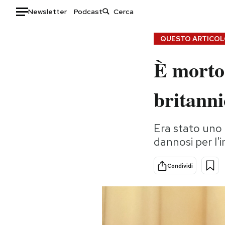
Newsletter
Podcast
Auto
QUESTO ARTICOLO
È morto
HOME
Italia
Moda
britanni
Mondo
Libri
Politica
Consumismi
Era stato uno 
Tecnologia
Storie/Idee
dannosi per l'
Internet
Ok Boomer!
Scienza
Media
Condividi
Cultura
Europa
Economia
Altrecose
Sport
Mondiali calcio 2026