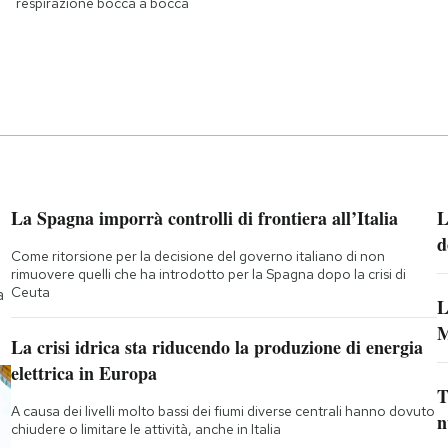
respirazione bocca a bocca
La Spagna imporrà controlli di frontiera all’Italia
L
d
Come ritorsione per la decisione del governo italiano di non
rimuovere quelli che ha introdotto per la Spagna dopo la crisi di
Ceuta
a
L
M
La crisi idrica sta riducendo la produzione di energia
elettrica in Europa
T
A causa dei livelli molto bassi dei fiumi diverse centrali hanno dovuto
n
chiudere o limitare le attività, anche in Italia