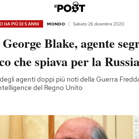
 HA PIÙ DI
5 ANNI
MONDO
Sabato 26 dicembre 2020
 George Blake, agente seg
co che spiava per la Russi
degli agenti doppi più noti della Guerra Fredda
intelligence del Regno Unito