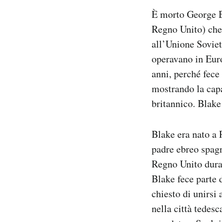
Notifiche mobile
È morto George Bl
Regala il Post
Regno Unito) che 
Hai bisogno di aiuto?
all’Unione Sovieti
Esci
operavano in Euro
anni, perché fece
mostrando la capa
britannico. Blake
Blake era nato a 
padre ebreo spagn
Regno Unito dura
Blake fece parte 
chiesto di unirsi 
nella città tedes