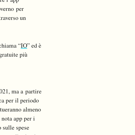
governo per
traverso un
 chiama “
IO
” ed è
gratuite più
021, ma a partire
ca per il periodo
ettueranno almeno
 nota app per i
 sulle spese