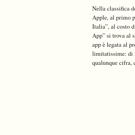
Notifiche mobile
Nella classifica 
Regala il Post
Apple, al primo p
Hai bisogno di aiuto?
Italia”, al costo
Esci
App” si trova al 
app è legata al p
limitatissime: di
qualunque cifra, 