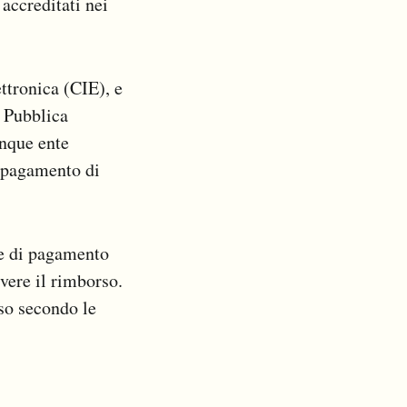
accreditati nei
ettronica (CIE), e
a Pubblica
nque ente
l pagamento di
te di pagamento
evere il rimborso.
rso secondo le