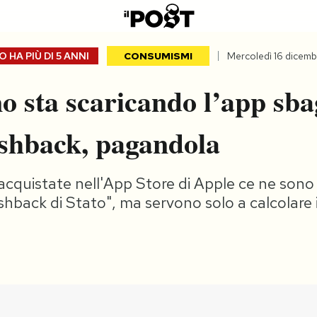
 HA PIÙ DI
5 ANNI
CONSUMISMI
Mercoledì 16 dicem
 sta scaricando l’app sba
ashback, pagandola
 acquistate nell'App Store di Apple ce ne sono
back di Stato", ma servono solo a calcolare i