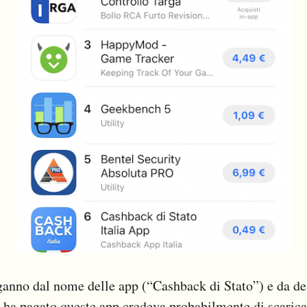
nganno dal nome delle app (“Cashback di Stato”) e da d
i ha pagato queste app credeva probabilmente di scarica