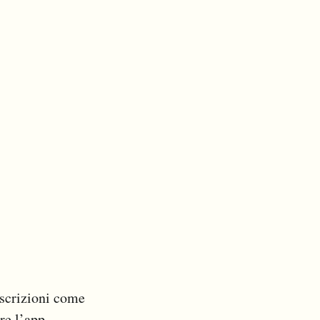
escrizioni come
re l’app