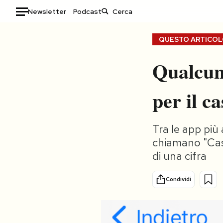
Newsletter
Podcast
Auto
QUESTO ARTICOLO
HOME
Qualcuno
Italia
Moda
per il c
Mondo
Libri
Politica
Consumismi
Tecnologia
Storie/Idee
Tra le app più
chiamano "Cash
Internet
Ok Boomer!
di una cifra
Scienza
Media
Cultura
Europa
Condividi
Economia
Altrecose
Sport
Mondiali calcio 2026