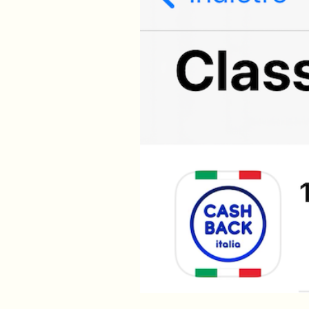
PODCAST
NEWSLETTER
I MIEI PREFERITI
SHOP
CALENDARIO
AREA PERSONALE
Area Personale
Newsletter