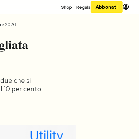
Abbonati
Shop
Regala
bre 2020
gliata
 due che si
l 10 per cento