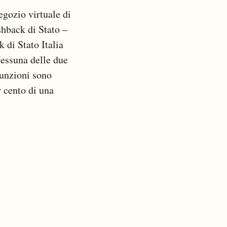
egozio virtuale di
shback di Stato –
 di Stato Italia
Nessuna delle due
funzioni sono
r cento di una