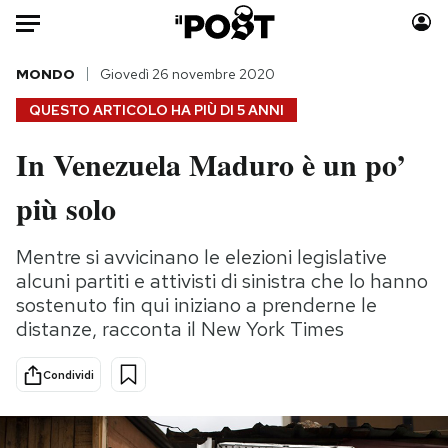
Auto
MONDO
Giovedì 26 novembre 2020
QUESTO ARTICOLO HA PIÙ DI
5 ANNI
HOME
In Venezuela Maduro è un po’
Italia
Moda
più solo
Mondo
Libri
Politica
Consumismi
Mentre si avvicinano le elezioni legislative
Tecnologia
Storie/Idee
alcuni partiti e attivisti di sinistra che lo hanno
Internet
Ok Boomer!
sostenuto fin qui iniziano a prenderne le
Scienza
Media
distanze, racconta il New York Times
Cultura
Europa
Economia
Altrecose
Condividi
Sport
Mondiali calcio 2026