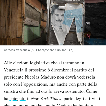
PODCAST
NEWSLETTER
I MIEI PREFERITI
Caracas, Venezuela (AP Photo/Ariana Cubillos, File)
SHOP
Alle elezioni legislative che si terranno in
Venezuela il prossimo 6 dicembre il partito del
CALENDARIO
presidente Nicolás Maduro non dovrà vedersela
solo con l’opposizione, ma anche con parte della
AREA PERSONALE
sinistra che fino ad ora lo aveva sostenuto. Come
ha
spiegato
il
New York Times
, parte degli attivisti
Area Personale
Newsletter
che un tempo credevano in Maduro ha iniziato a