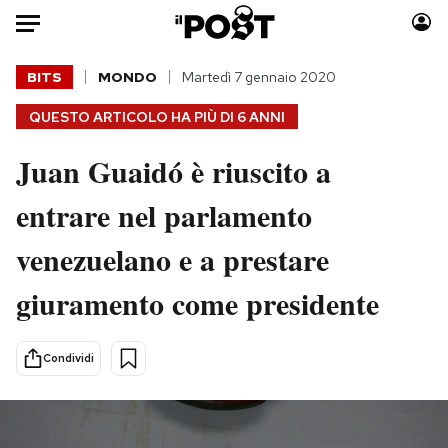
Auto
BITS
MONDO
Martedì 7 gennaio 2020
QUESTO ARTICOLO HA PIÙ DI
6 ANNI
HOME
Juan Guaidó è riuscito a
Italia
Moda
Mondo
Libri
entrare nel parlamento
Politica
Consumismi
venezuelano e a prestare
Tecnologia
Storie/Idee
Internet
Ok Boomer!
giuramento come presidente
Scienza
Media
Cultura
Europa
Condividi
Economia
Altrecose
Sport
Mondiali calcio 2026