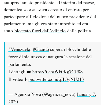
autoproclamato presidente ad interim del paese,
Notifiche mobile
domenica scorsa aveva cercato di entrare per
Regala il Post
partecipare all’elezione del nuovo presidente del
Hai bisogno di aiuto?
Esci
parlamento, ma gli era stato impedito ed era
stato
bloccato fuori dall’edificio
dalla polizia.
#Venezuela
:
#Guaidò
supera i blocchi delle
forze di sicurezza e inaugura la sessione del
parlamento.
I dettagli ➡️
https://t.co/Wk0Kg7CU8S
Il video ⬇️
pic.twitter.com/qJL3yNU213
— Agenzia Nova (@agenzia_nova)
January 7,
2020