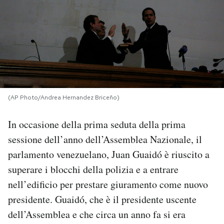
PODCAST
NEWSLETTER
I MIEI PREFERITI
(AP Photo/Andrea Hernandez Briceño)
SHOP
In occasione della prima seduta della prima
sessione dell’anno dell’Assemblea Nazionale, il
CALENDARIO
parlamento venezuelano, Juan Guaidó è riuscito a
superare i blocchi della polizia e a entrare
nell’edificio per prestare giuramento come nuovo
AREA PERSONALE
presidente. Guaidó, che è il presidente uscente
Area Personale
dell’Assemblea e che circa un anno fa si era
Newsletter