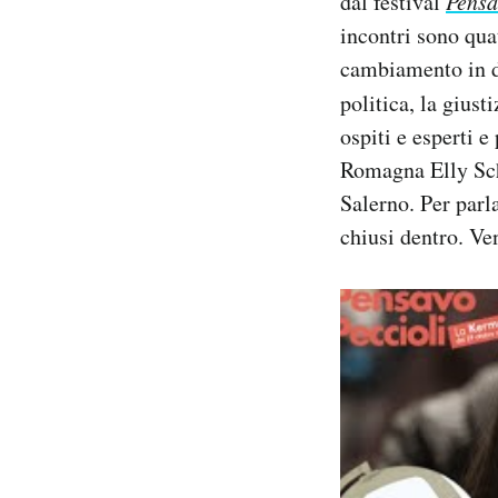
dal festival
Pensa
Notifiche mobile
incontri sono qua
Regala il Post
cambiamento in di
Hai bisogno di aiuto?
politica, la giust
Esci
ospiti e esperti e
Romagna Elly Sch
Salerno. Per parl
chiusi dentro. Ve