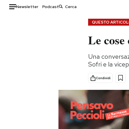
Newsletter
Podcast
Auto
QUESTO ARTICOLO
Le cose 
HOME
Italia
Moda
Una conversazi
Mondo
Libri
Sofri e la vic
Politica
Consumismi
Tecnologia
Storie/Idee
Condividi
Internet
Ok Boomer!
Scienza
Media
Cultura
Europa
Economia
Altrecose
Sport
Mondiali calcio 2026