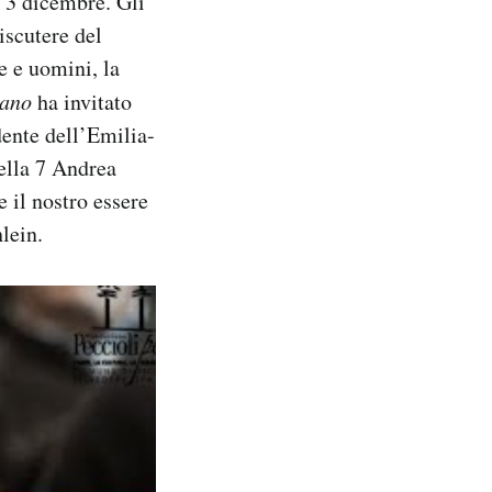
l 3 dicembre. Gli
iscutere del
e e uomini, la
iano
ha invitato
dente dell’Emilia-
ella 7 Andrea
 il nostro essere
lein.