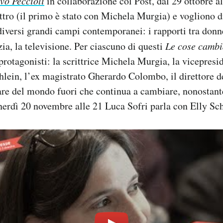
vo Peccioli
in collaborazione col Post, dal 29 ottobre a
ttro (il primo è stato con Michela Murgia) e vogliono d
versi grandi campi contemporanei: i rapporti tra donn
izia, la televisione. Per ciascuno di questi
Le cose camb
 protagonisti: la scrittrice Michela Murgia, la vicepresi
lein, l’ex magistrato Gherardo Colombo, il direttore d
are del mondo fuori che continua a cambiare, nonostante
nerdì 20 novembre alle 21 Luca Sofri parla con Elly Sch