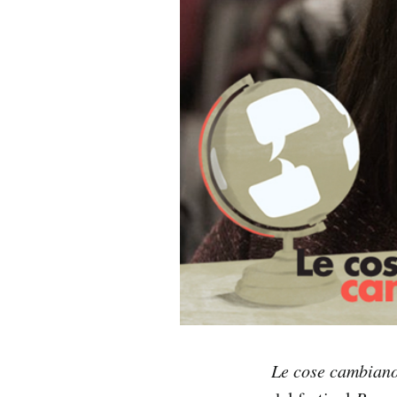
PODCAST
NEWSLETTER
I MIEI PREFERITI
SHOP
CALENDARIO
AREA PERSONALE
Area Personale
Le cose cambian
Newsletter