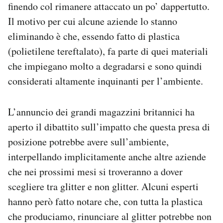
finendo col rimanere attaccato un po’ dappertutto.
Notifiche mobile
Il motivo per cui alcune aziende lo stanno
Regala il Post
Hai bisogno di aiuto?
eliminando è che, essendo fatto di plastica
Esci
(polietilene tereftalato), fa parte di quei materiali
che impiegano molto a degradarsi e sono quindi
considerati altamente inquinanti per l’ambiente.
L’annuncio dei grandi magazzini britannici ha
aperto il dibattito sull’impatto che questa presa di
posizione potrebbe avere sull’ambiente,
interpellando implicitamente anche altre aziende
che nei prossimi mesi si troveranno a dover
scegliere tra glitter e non glitter. Alcuni esperti
hanno però fatto notare che, con tutta la plastica
che produciamo, rinunciare al glitter potrebbe non