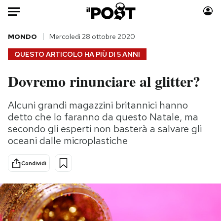
Auto
MONDO
Mercoledì 28 ottobre 2020
QUESTO ARTICOLO HA PIÙ DI
5 ANNI
HOME
Dovremo rinunciare al glitter?
Italia
Moda
Mondo
Libri
Alcuni grandi magazzini britannici hanno
Politica
Consumismi
detto che lo faranno da questo Natale, ma
Tecnologia
Storie/Idee
secondo gli esperti non basterà a salvare gli
oceani dalle microplastiche
Internet
Ok Boomer!
Scienza
Media
Condividi
Cultura
Europa
Economia
Altrecose
Sport
Mondiali calcio 2026