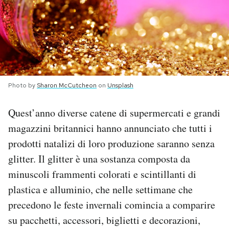
PODCAST
NEWSLETTER
Photo by
Sharon McCutcheon
on
Unsplash
I MIEI PREFERITI
Quest’anno diverse catene di supermercati e grandi
SHOP
magazzini britannici hanno annunciato che tutti i
prodotti natalizi di loro produzione saranno senza
CALENDARIO
glitter. Il glitter è una sostanza composta da
minuscoli frammenti colorati e scintillanti di
plastica e alluminio, che nelle settimane che
AREA PERSONALE
precedono le feste invernali comincia a comparire
Area Personale
su pacchetti, accessori, biglietti e decorazioni,
Newsletter