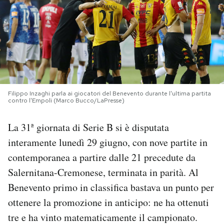
PODCAST
NEWSLETTER
I MIEI PREFERITI
Filippo Inzaghi parla ai giocatori del Benevento durante l'ultima partita
contro l'Empoli (Marco Bucco/LaPresse)
SHOP
La 31ª giornata di Serie B si è disputata
interamente lunedì 29 giugno, con nove partite in
CALENDARIO
contemporanea a partire dalle 21 precedute da
Salernitana-Cremonese, terminata in parità. Al
AREA PERSONALE
Benevento primo in classifica bastava un punto per
ottenere la promozione in anticipo: ne ha ottenuti
Area Personale
tre e ha vinto matematicamente il campionato.
Newsletter