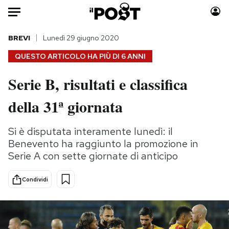
Auto
BREVI
Lunedì 29 giugno 2020
QUESTO ARTICOLO HA PIÙ DI
6 ANNI
HOME
Serie B, risultati e classifica
Italia
Moda
della 31ª giornata
Mondo
Libri
Politica
Consumismi
Si è disputata interamente lunedì: il
Tecnologia
Storie/Idee
Benevento ha raggiunto la promozione in
Internet
Ok Boomer!
Serie A con sette giornate di anticipo
Scienza
Media
Cultura
Europa
Condividi
Economia
Altrecose
Sport
Mondiali calcio 2026