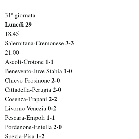
Notifiche mobile
Regala il Post
31ª giornata
Hai bisogno di aiuto?
Lunedì 29
Esci
18.45
3-3
Salernitana-Cremonese
21.00
1-1
Ascoli-Crotone
1-0
Benevento-Juve Stabia
2-0
Chievo-Frosinone
2-0
Cittadella-Perugia
2-2
Cosenza-Trapani
0-2
Livorno-Venezia
1-1
Pescara-Empoli
2-0
Pordenone-Entella
1-2
Spezia-Pisa