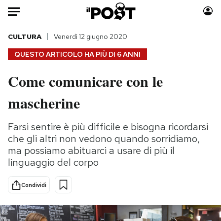
Auto
CULTURA
Venerdì 12 giugno 2020
QUESTO ARTICOLO HA PIÙ DI
6 ANNI
HOME
Come comunicare con le
Italia
Moda
mascherine
Mondo
Libri
Politica
Consumismi
Farsi sentire è più difficile e bisogna ricordarsi
Tecnologia
Storie/Idee
che gli altri non vedono quando sorridiamo,
Internet
Ok Boomer!
ma possiamo abituarci a usare di più il
Scienza
Media
linguaggio del corpo
Cultura
Europa
Economia
Altrecose
Condividi
Sport
Mondiali calcio 2026