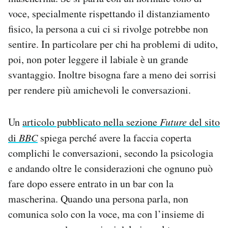
Notifiche mobile
voce, specialmente rispettando il distanziamento
Regala il Post
fisico, la persona a cui ci si rivolge potrebbe non
Hai bisogno di aiuto?
sentire. In particolare per chi ha problemi di udito,
Esci
poi, non poter leggere il labiale è un grande
svantaggio. Inoltre bisogna fare a meno dei sorrisi
per rendere più amichevoli le conversazioni.
Un
articolo pubblicato nella sezione
Future
del sito
di
BBC
spiega perché avere la faccia coperta
complichi le conversazioni, secondo la psicologia
e andando oltre le considerazioni che ognuno può
fare dopo essere entrato in un bar con la
mascherina. Quando una persona parla, non
comunica solo con la voce, ma con l’insieme di