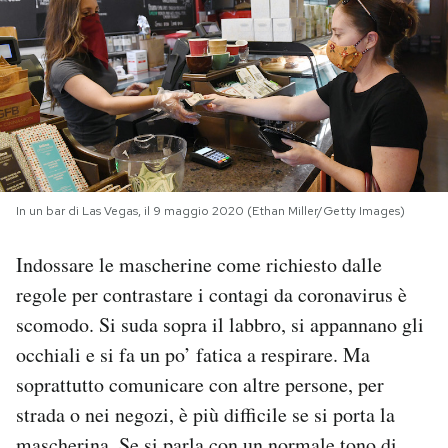
PODCAST
NEWSLETTER
I MIEI PREFERITI
In un bar di Las Vegas, il 9 maggio 2020 (Ethan Miller/Getty Images)
SHOP
Indossare le mascherine come richiesto dalle
regole per contrastare i contagi da coronavirus è
CALENDARIO
scomodo. Si suda sopra il labbro, si appannano gli
occhiali e si fa un po’ fatica a respirare. Ma
AREA PERSONALE
soprattutto comunicare con altre persone, per
strada o nei negozi, è più difficile se si porta la
Area Personale
Newsletter
mascherina. Se si parla con un normale tono di