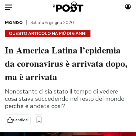
Auto
MONDO
Sabato 6 giugno 2020
QUESTO ARTICOLO HA PIÙ DI
6 ANNI
HOME
In America Latina l’epidemia
Italia
Moda
da coronavirus è arrivata dopo,
Mondo
Libri
Politica
Consumismi
ma è arrivata
Tecnologia
Storie/Idee
Internet
Ok Boomer!
Nonostante ci sia stato il tempo di vedere
Scienza
Media
cosa stava succedendo nel resto del mondo:
Cultura
Europa
perché è andata così?
Economia
Altrecose
Condividi
Sport
Mondiali calcio 2026